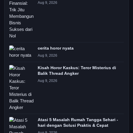
Aug 9, 2026
cerita horor nyata
Aug 9, 2026
Kisah Horor Kaskus: Teror Misterius di
Balik Thread Angker
Aug 9, 2026
Atasi 5 Masalah Rumah Tangga Sehari -
hari dengan Solusi Praktis & Cepat
Aug 9, 2026