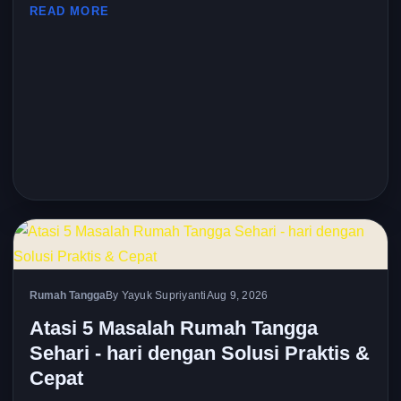
READ MORE
Rumah Tangga
By Yayuk Supriyanti
Aug 9, 2026
Atasi 5 Masalah Rumah Tangga
Sehari - hari dengan Solusi Praktis &
Cepat