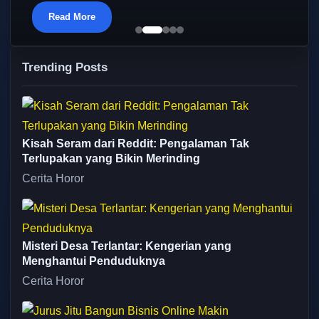
Read More
Trending Posts
Kisah Seram dari Reddit: Pengalaman Tak
Terlupakan yang Bikin Merinding
Cerita Horor
Misteri Desa Terlantar: Kengerian yang
Menghantui Penduduknya
Cerita Horor