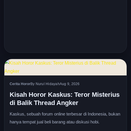
Cerita Horor
By Nurul Hidayah
Aug 9, 2026
Kisah Horor Kaskus: Teror Misterius
di Balik Thread Angker
Kaskus, sebuah forum online terbesar di Indonesia, bukan
hanya tempat jual beli barang atau diskusi hobi.