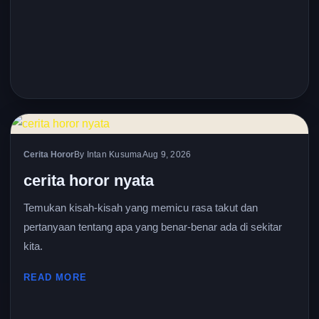
Cerita Horor
By Intan Kusuma
Aug 9, 2026
cerita horor nyata
Temukan kisah-kisah yang memicu rasa takut dan
pertanyaan tentang apa yang benar-benar ada di sekitar
kita.
READ MORE