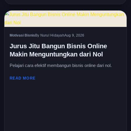
Motivasi Bisnis
By Nurul Hidayah
Aug 9, 2026
Jurus Jitu Bangun Bisnis Online
Makin Menguntungkan dari Nol
Pelajari cara efektif membangun bisnis online dari nol.
READ MORE