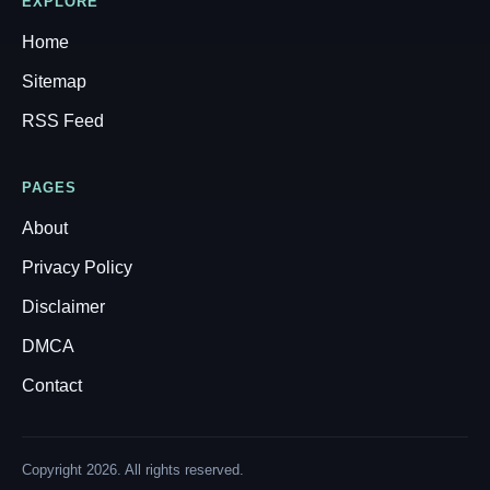
EXPLORE
Home
Sitemap
RSS Feed
PAGES
About
Privacy Policy
Disclaimer
DMCA
Contact
Copyright 2026. All rights reserved.