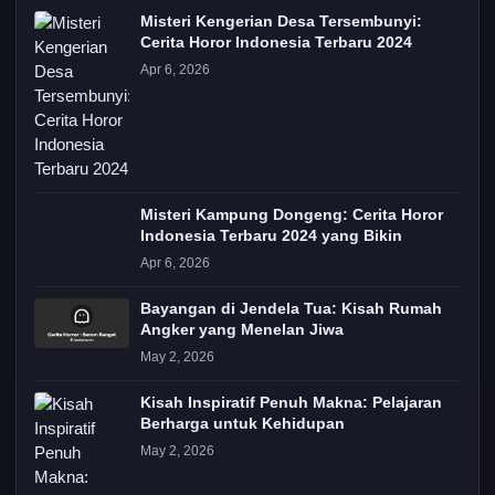
Misteri Kengerian Desa Tersembunyi:
Cerita Horor Indonesia Terbaru 2024
Apr 6, 2026
Misteri Kampung Dongeng: Cerita Horor
Indonesia Terbaru 2024 yang Bikin
Apr 6, 2026
Bayangan di Jendela Tua: Kisah Rumah
Angker yang Menelan Jiwa
May 2, 2026
Kisah Inspiratif Penuh Makna: Pelajaran
Berharga untuk Kehidupan
May 2, 2026