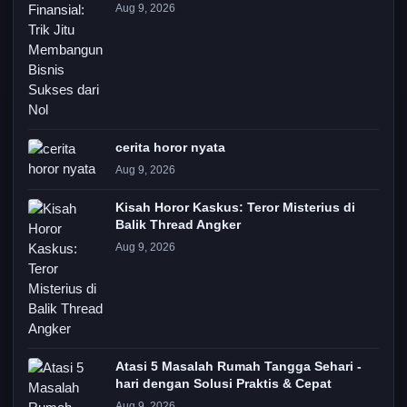
Aug 9, 2026
cerita horor nyata
Aug 9, 2026
Kisah Horor Kaskus: Teror Misterius di
Balik Thread Angker
Aug 9, 2026
Atasi 5 Masalah Rumah Tangga Sehari -
hari dengan Solusi Praktis & Cepat
Aug 9, 2026