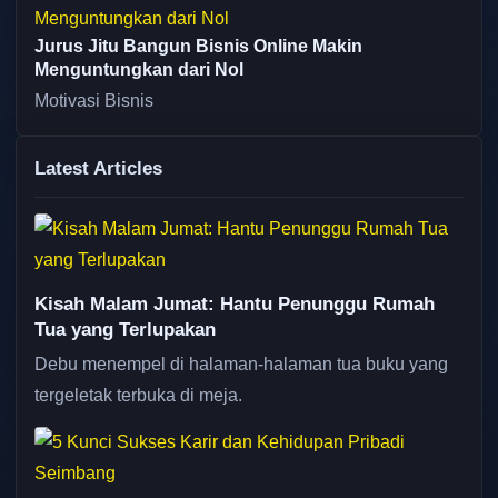
Jurus Jitu Bangun Bisnis Online Makin
Menguntungkan dari Nol
Motivasi Bisnis
Latest Articles
Kisah Malam Jumat: Hantu Penunggu Rumah
Tua yang Terlupakan
Debu menempel di halaman-halaman tua buku yang
tergeletak terbuka di meja.