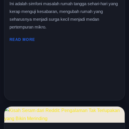
Ini adalah simfoni masalah rumah tangga sehari-hari yang
kerap menguji kesabaran, mengubah rumah yang
seharusnya menjadi surga kecil menjadi medan
pertempuran mikro.
READ MORE