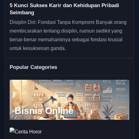
5 Kunci Sukses Karir dan Kehidupan Pribadi
Seimbang
Disiplin Diri: Fondasi Tanpa Kompromi Banyak orang
membicarakan tentang disiplin, namun sedikit yang
benar-benar memahaminya sebagai fondasi krusial
untuk kesuksesan ganda.
Popular Categories
Bisnis Online