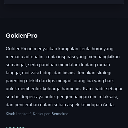
GoldenPro
GoldenPro.id menyajikan kumpulan cerita horor yang
memacu adrenalin, cerita inspirasi yang membangkitkan
semangat, serta panduan mendalam tentang rumah
tangga, motivasi hidup, dan bisnis. Temukan strategi
parenting efektif dan tips menjadi orang tua yang baik
untuk membentuk keluarga harmonis. Kami hadir sebagai
sumber terpercaya untuk pengembangan diri, relaksasi,
dan pencerahan dalam setiap aspek kehidupan Anda.
Kisah Inspiratif, Kehidupan Bermakna.