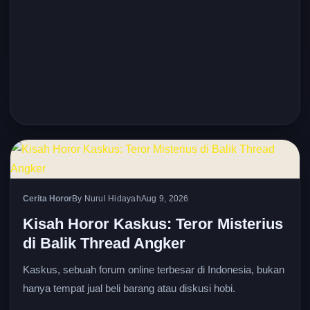
Cerita Horor
By Nurul Hidayah
Aug 9, 2026
Kisah Horor Kaskus: Teror Misterius
di Balik Thread Angker
Kaskus, sebuah forum online terbesar di Indonesia, bukan
hanya tempat jual beli barang atau diskusi hobi.