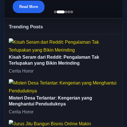
Read More
Trending Posts
Kisah Seram dari Reddit: Pengalaman Tak
Terlupakan yang Bikin Merinding
Cerita Horor
Misteri Desa Terlantar: Kengerian yang
Menghantui Penduduknya
Cerita Horor