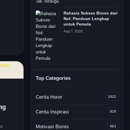
Rahasia Sukses Bisnis dari
Nol: Panduan Lengkap
untuk Pemula
Aug 7, 2026
Top Categories
Cerita Horor
2422
ng
Cerita Inspirasi
819
as
Motivasi Bisnis
663