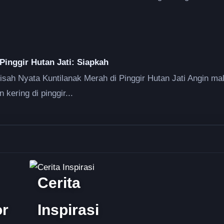
Pinggir Hutan Jati: Siapkah
isah Nyata Kuntilanak Merah di Pinggir Hutan Jati Angin m
ering di pinggir...
Cerita
or
Inspirasi