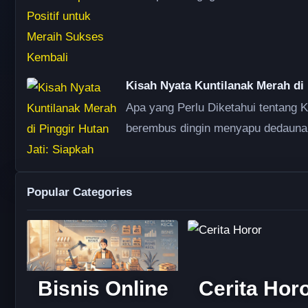
Kisah Nyata Kuntilanak Merah di 
Apa yang Perlu Diketahui tentang K
berembus dingin menyapu dedaunan k
Popular Categories
Bisnis Online
Cerita Hor