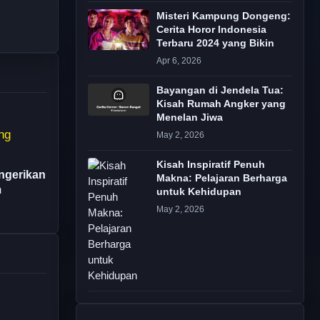
Misteri Kampung Dongeng:
Cerita Horor Indonesia
Terbaru 2024 yang Bikin
Apr 6, 2026
Bayangan di Jendela Tua:
Kisah Rumah Angker yang
Menelan Jiwa
May 2, 2026
Kisah Inspiratif Penuh
ngerikan
Makna: Pelajaran Berharga
m
untuk Kehidupan
May 2, 2026