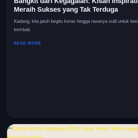
Bangkit dari Kegagalan: Kisah Inspirati
Meraih Sukses yang Tak Terduga
Kadang, kita jatuh begitu keras hingga rasanya sulit untuk berd
kembali.
READ MORE