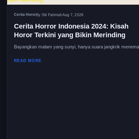
Cerita Horor
By Siti Fatimah
Aug 7, 2026
Cerita Horror Indonesia 2024: Kisah
Horor Terkini yang Bikin Merinding
Bayangkan malam yang sunyi, hanya suara jangkrik menema
READ MORE