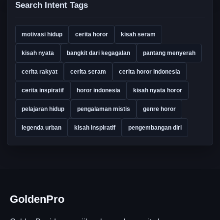
Search Intent Tags
motivasi hidup
cerita horor
kisah seram
kisah nyata
bangkit dari kegagalan
pantang menyerah
cerita rakyat
cerita seram
cerita horor indonesia
cerita inspiratif
horor indonesia
kisah nyata horor
pelajaran hidup
pengalaman mistis
genre horor
legenda urban
kisah inspiratif
pengembangan diri
GoldenPro