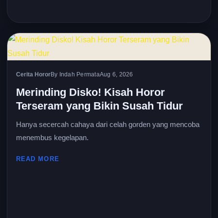
Cerita Horor
By Indah Permata
Aug 6, 2026
Merinding Disko! Kisah Horor
Terseram yang Bikin Susah Tidur
Hanya secercah cahaya dari celah gorden yang mencoba
menembus kegelapan.
READ MORE