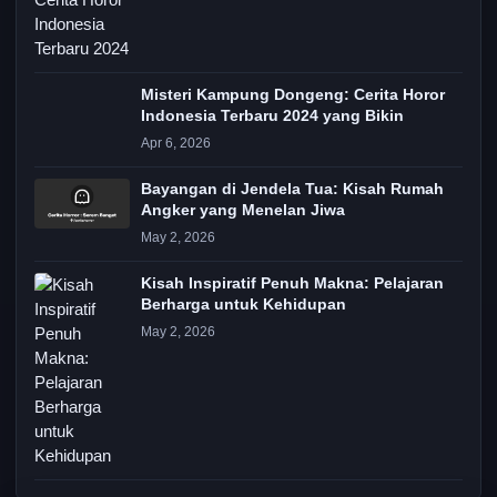
Misteri Kampung Dongeng: Cerita Horor
Indonesia Terbaru 2024 yang Bikin
Apr 6, 2026
Bayangan di Jendela Tua: Kisah Rumah
Angker yang Menelan Jiwa
May 2, 2026
Kisah Inspiratif Penuh Makna: Pelajaran
Berharga untuk Kehidupan
May 2, 2026