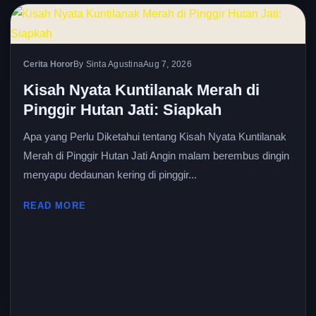
Cerita Horor
By Sinta Agustina
Aug 7, 2026
Kisah Nyata Kuntilanak Merah di
Pinggir Hutan Jati: Siapkah
Apa yang Perlu Diketahui tentang Kisah Nyata Kuntilanak
Merah di Pinggir Hutan Jati Angin malam berembus dingin
menyapu dedaunan kering di pinggir...
READ MORE