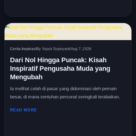
Cerita Inspirasi
By Yayuk Supriyanti
Aug 7, 2026
Dari Nol Hingga Puncak: Kisah
Inspiratif Pengusaha Muda yang
Mengubah
Ia melihat celah di pasar yang didominasi oleh pemain
besar, di mana sentuhan personal seringkali terabaikan.
READ MORE