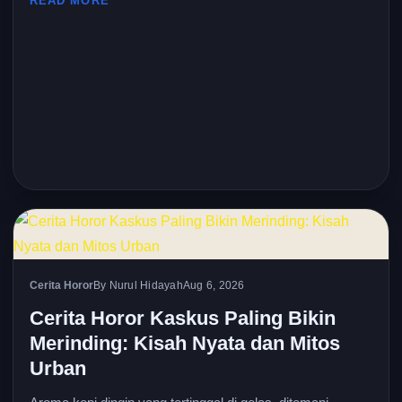
READ MORE
Cerita Horor
By Nurul Hidayah
Aug 6, 2026
Cerita Horor Kaskus Paling Bikin
Merinding: Kisah Nyata dan Mitos
Urban