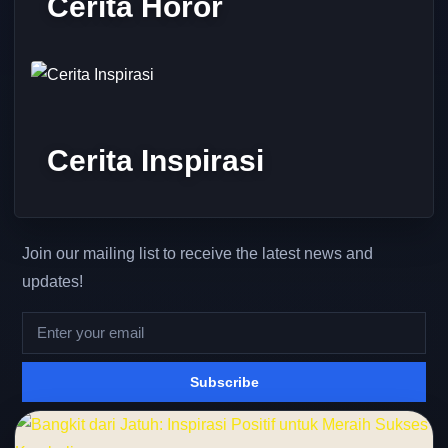
Cerita Horor
Cerita Inspirasi
Join our mailing list to receive the latest news and
updates!
Subscribe