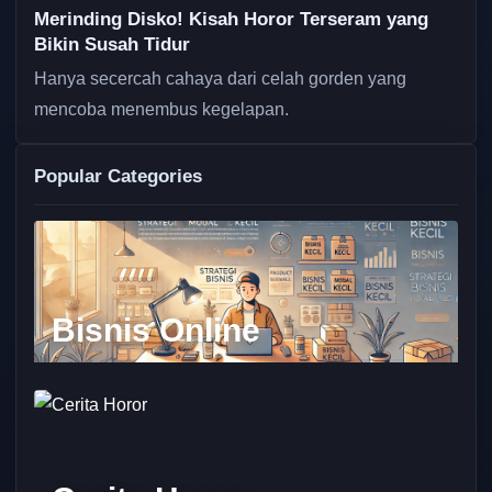
Merinding Disko! Kisah Horor Terseram yang
Bikin Susah Tidur
Hanya secercah cahaya dari celah gorden yang
mencoba menembus kegelapan.
Popular Categories
Bisnis Online