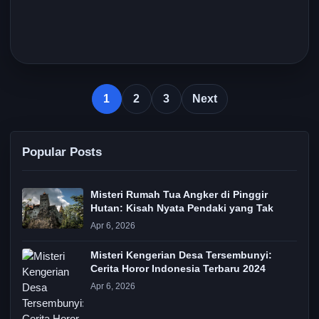
1
2
3
Next
Popular Posts
Misteri Rumah Tua Angker di Pinggir
Hutan: Kisah Nyata Pendaki yang Tak
Apr 6, 2026
Misteri Kengerian Desa Tersembunyi:
Cerita Horor Indonesia Terbaru 2024
Apr 6, 2026