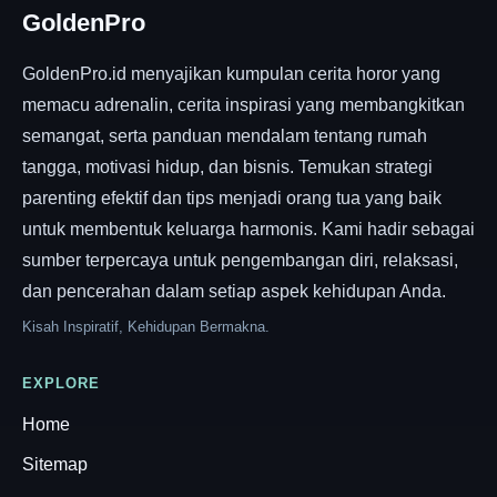
GoldenPro
GoldenPro.id menyajikan kumpulan cerita horor yang
memacu adrenalin, cerita inspirasi yang membangkitkan
semangat, serta panduan mendalam tentang rumah
tangga, motivasi hidup, dan bisnis. Temukan strategi
parenting efektif dan tips menjadi orang tua yang baik
untuk membentuk keluarga harmonis. Kami hadir sebagai
sumber terpercaya untuk pengembangan diri, relaksasi,
dan pencerahan dalam setiap aspek kehidupan Anda.
Kisah Inspiratif, Kehidupan Bermakna.
EXPLORE
Home
Sitemap