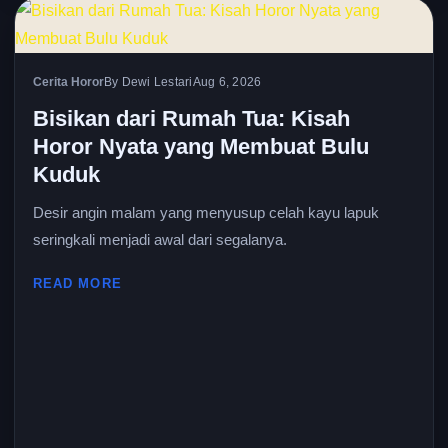
Cerita Horor
By Dewi Lestari
Aug 6, 2026
Bisikan dari Rumah Tua: Kisah
Horor Nyata yang Membuat Bulu
Kuduk
Desir angin malam yang menyusup celah kayu lapuk
seringkali menjadi awal dari segalanya.
READ MORE