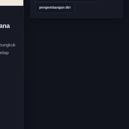
pengembangan diri
hana
mbungkuk
etiap