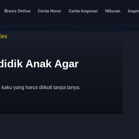
Bisnis Online
Cerita Horor
Cerita Inspirasi
Hiburan
Inspir
h Kosong: Cerita
inding
krik yang menemani kesunyian.