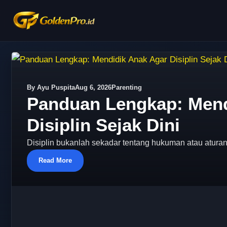
By Lestari Siregar
Aug 6, 2026
Cerita Horor
Bisikan Malam di Ruma
Horor Pendek Bikin Mer
Bayangkan ini: malam semakin larut, hanya suara jang
Read More