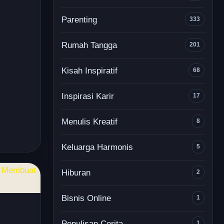
Parenting
333
Rumah Tangga
201
Kisah Inspiratif
68
Inspirasi Karir
17
Menulis Kreatif
8
Keluarga Harmonis
5
Hiburan
2
Bisnis Online
1
Penulisan Cerita
1