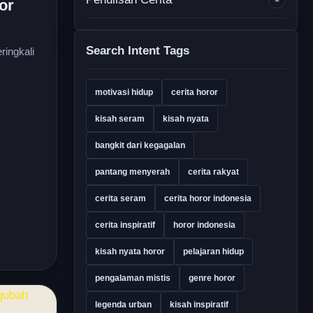
or
Search Intent Tags
ringkali
motivasi hidup
cerita horor
kisah seram
kisah nyata
bangkit dari kegagalan
pantang menyerah
cerita rakyat
cerita seram
cerita horor indonesia
cerita inspiratif
horor indonesia
kisah nyata horor
pelajaran hidup
pengalaman mistis
genre horor
legenda urban
kisah inspiratif