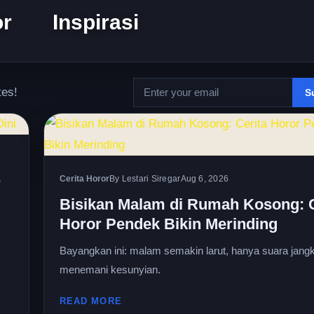
or
Inspirasi
tes!
S
Cerita Horor
By Lestari Siregar
Aug 6, 2026
r
Bisikan Malam di Rumah Kosong: C
Horor Pendek Bikin Merinding
Bayangkan ini: malam semakin larut, hanya suara jangk
menemani kesunyian.
READ MORE