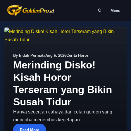
Menu
By Indah Permata
Aug 6, 2026
Cerita Horor
Merinding Disko!
Kisah Horor
Terseram yang Bikin
Susah Tidur
Hanya secercah cahaya dari celah gorden yang
mencoba menembus kegelapan.
Read More