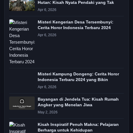
Hutan: Kisah Nyata Pendaki yang Tak
Apr 6, 2026
Misteri Kengerian Desa Tersembunyi:
Cerita Horor Indonesia Terbaru 2024
Apr 6, 2026
Misteri Kampung Dongeng: Cerita Horor
Indonesia Terbaru 2024 yang Bikin
Apr 6, 2026
Bayangan di Jendela Tua: Kisah Rumah
Angker yang Menelan Jiwa
May 2, 2026
Kisah Inspiratif Penuh Makna: Pelajaran
Berharga untuk Kehidupan