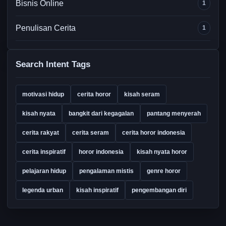
Bisnis Online
1
Penulisan Cerita
1
Search Intent Tags
motivasi hidup
cerita horor
kisah seram
kisah nyata
bangkit dari kegagalan
pantang menyerah
cerita rakyat
cerita seram
cerita horor indonesia
cerita inspiratif
horor indonesia
kisah nyata horor
pelajaran hidup
pengalaman mistis
genre horor
legenda urban
kisah inspiratif
pengembangan diri