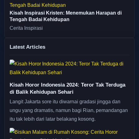
Kisah Inspirasi Kristen: Menemukan Harapan di
Tengah Badai Kehidupan
Cerita Inspirasi
Latest Articles
Kisah Horor Indonesia 2024: Teror Tak Terduga
di Balik Kehidupan Sehari
Langit Jakarta sore itu diwarnai gradasi jingga dan
ungu yang dramatis, namun bagi Rian, pemandangan
itu tak lebih dari latar belakang kosong.