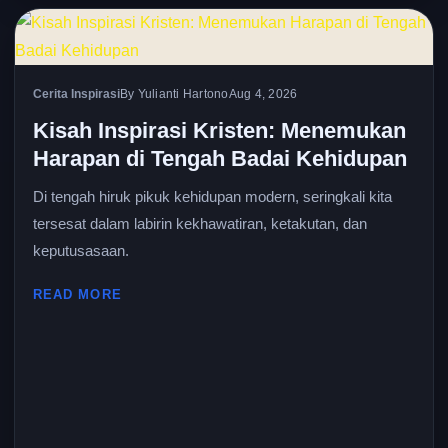
Cerita Inspirasi
By Yulianti Hartono
Aug 4, 2026
Kisah Inspirasi Kristen: Menemukan
Harapan di Tengah Badai Kehidupan
Di tengah hiruk pikuk kehidupan modern, seringkali kita
tersesat dalam labirin kekhawatiran, ketakutan, dan
keputusasaan.
READ MORE