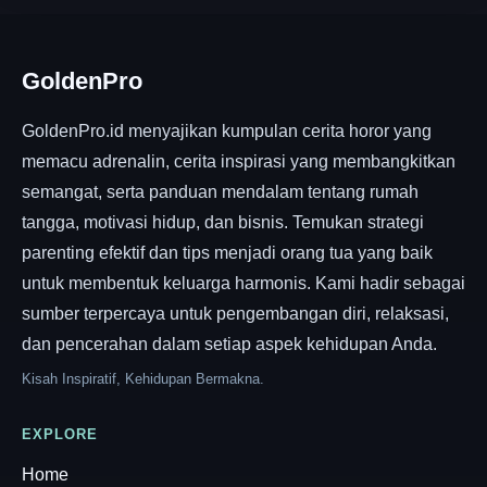
GoldenPro
GoldenPro.id menyajikan kumpulan cerita horor yang
memacu adrenalin, cerita inspirasi yang membangkitkan
semangat, serta panduan mendalam tentang rumah
tangga, motivasi hidup, dan bisnis. Temukan strategi
parenting efektif dan tips menjadi orang tua yang baik
untuk membentuk keluarga harmonis. Kami hadir sebagai
sumber terpercaya untuk pengembangan diri, relaksasi,
dan pencerahan dalam setiap aspek kehidupan Anda.
Kisah Inspiratif, Kehidupan Bermakna.
EXPLORE
Home