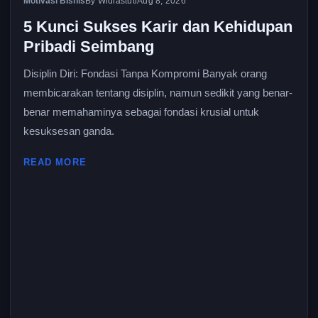
Motivasi Bisnis
By Widiastuti
Aug 8, 2026
5 Kunci Sukses Karir dan Kehidupan
Pribadi Seimbang
Disiplin Diri: Fondasi Tanpa Kompromi Banyak orang
membicarakan tentang disiplin, namun sedikit yang benar-
benar memahaminya sebagai fondasi krusial untuk
kesuksesan ganda.
READ MORE