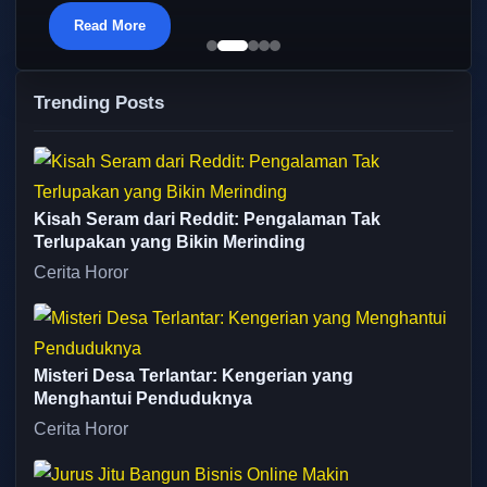
Read More
Trending Posts
Kisah Seram dari Reddit: Pengalaman Tak
Terlupakan yang Bikin Merinding
Cerita Horor
Misteri Desa Terlantar: Kengerian yang
Menghantui Penduduknya
Cerita Horor