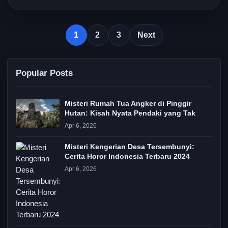
1
2
3
Next
Popular Posts
Misteri Rumah Tua Angker di Pinggir
Hutan: Kisah Nyata Pendaki yang Tak
Apr 6, 2026
Misteri Kengerian Desa Tersembunyi:
Cerita Horor Indonesia Terbaru 2024
Apr 6, 2026