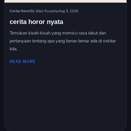
Cerita Horor
By Intan Kusuma
Aug 9, 2026
cerita horor nyata
Temukan kisah-kisah yang memicu rasa takut dan
pertanyaan tentang apa yang benar-benar ada di sekitar
kita.
READ MORE