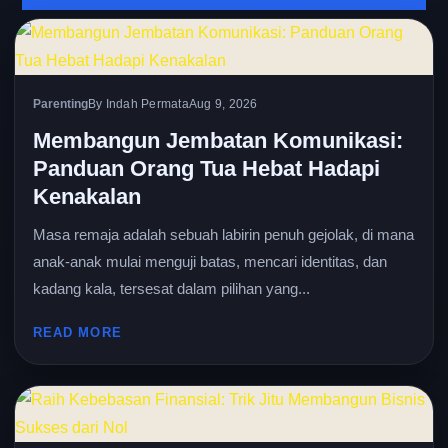
Parenting
By Indah Permata
Aug 9, 2026
Membangun Jembatan Komunikasi:
Panduan Orang Tua Hebat Hadapi
Kenakalan
Masa remaja adalah sebuah labirin penuh gejolak, di mana
anak-anak mulai menguji batas, mencari identitas, dan
kadang kala, tersesat dalam pilihan yang...
READ MORE