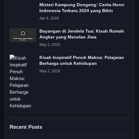
Misteri Kampung Dongeng: Cerita Horor
Indonesia Terbaru 2024 yang Bikin
Apr 6, 2026
Bayangan di Jendela Tua: Kisah Rumah
Angker yang Menelan Jiwa
May 2, 2026
Kisah Inspiratif Penuh Makna: Pelajaran
Berharga untuk Kehidupan
May 2, 2026
Recent Posts