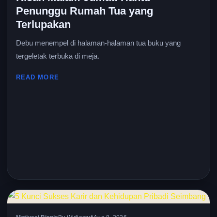
Penunggu Rumah Tua yang
Terlupakan
Debu menempel di halaman-halaman tua buku yang
tergeletak terbuka di meja.
READ MORE