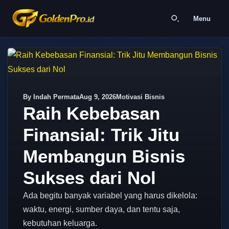
Menu
By Indah Permata
Aug 9, 2026
Motivasi Bisnis
Raih Kebebasan
Finansial: Trik Jitu
Membangun Bisnis
Sukses dari Nol
Ada begitu banyak variabel yang harus dikelola:
waktu, energi, sumber daya, dan tentu saja,
kebutuhan keluarga.