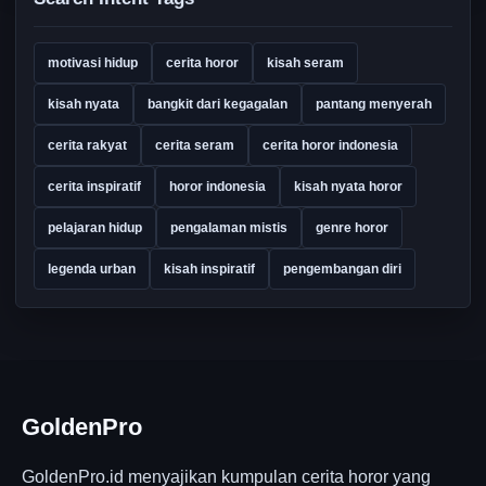
motivasi hidup
cerita horor
kisah seram
kisah nyata
bangkit dari kegagalan
pantang menyerah
cerita rakyat
cerita seram
cerita horor indonesia
cerita inspiratif
horor indonesia
kisah nyata horor
pelajaran hidup
pengalaman mistis
genre horor
legenda urban
kisah inspiratif
pengembangan diri
GoldenPro
GoldenPro.id menyajikan kumpulan cerita horor yang