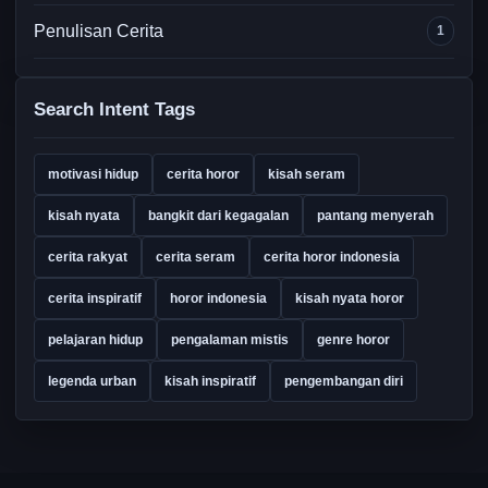
Penulisan Cerita
1
Search Intent Tags
motivasi hidup
cerita horor
kisah seram
kisah nyata
bangkit dari kegagalan
pantang menyerah
cerita rakyat
cerita seram
cerita horor indonesia
cerita inspiratif
horor indonesia
kisah nyata horor
pelajaran hidup
pengalaman mistis
genre horor
legenda urban
kisah inspiratif
pengembangan diri