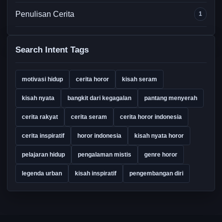
Penulisan Cerita
1
Search Intent Tags
motivasi hidup
cerita horor
kisah seram
kisah nyata
bangkit dari kegagalan
pantang menyerah
cerita rakyat
cerita seram
cerita horor indonesia
cerita inspiratif
horor indonesia
kisah nyata horor
pelajaran hidup
pengalaman mistis
genre horor
legenda urban
kisah inspiratif
pengembangan diri