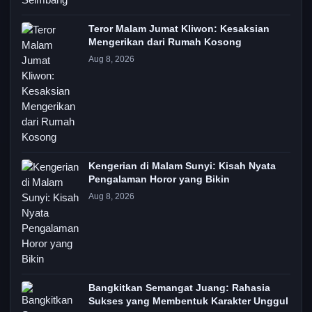
Teror Malam Jumat Kliwon: Kesaksian
Mengerikan dari Rumah Kosong
Aug 8, 2026
Kengerian di Malam Sunyi: Kisah Nyata
Pengalaman Horor yang Bikin
Aug 8, 2026
Bangkitkan Semangat Juang: Rahasia
Sukses yang Membentuk Karakter Unggul