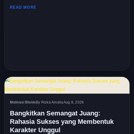
READ MORE
Motivasi Bisnis
By Rizka Amalia
Aug 8, 2026
Bangkitkan Semangat Juang:
Rahasia Sukses yang Membentuk
Karakter Unggul