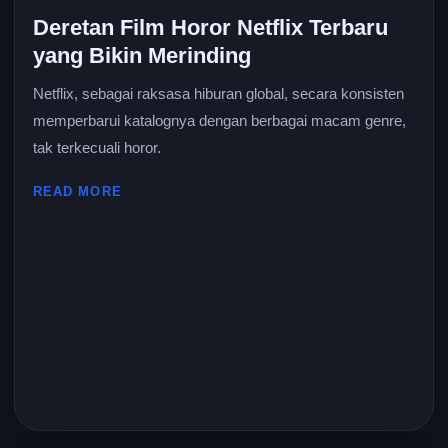
Deretan Film Horor Netflix Terbaru
yang Bikin Merinding
Netflix, sebagai raksasa hiburan global, secara konsisten
memperbarui katalognya dengan berbagai macam genre,
tak terkecuali horor.
READ MORE