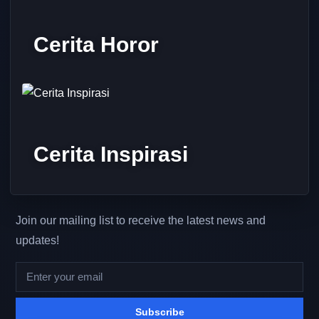
Cerita Horor
Cerita Inspirasi
Join our mailing list to receive the latest news and
updates!
Subscribe