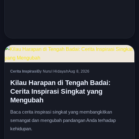
Cerita Inspirasi
By Nurul Hidayah
Aug 8, 2026
Kilau Harapan di Tengah Badai:
Cerita Inspirasi Singkat yang
Mengubah
Baca cerita inspirasi singkat yang membangkitkan
semangat dan mengubah pandangan Anda terhadap
kehidupan.