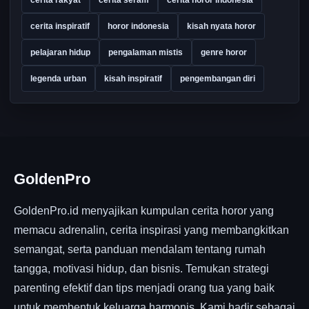
cerita rakyat
cerita seram
cerita horor indonesia
cerita inspiratif
horor indonesia
kisah nyata horor
pelajaran hidup
pengalaman mistis
genre horor
legenda urban
kisah inspiratif
pengembangan diri
GoldenPro
GoldenPro.id menyajikan kumpulan cerita horor yang
memacu adrenalin, cerita inspirasi yang membangkitkan
semangat, serta panduan mendalam tentang rumah
tangga, motivasi hidup, dan bisnis. Temukan strategi
parenting efektif dan tips menjadi orang tua yang baik
untuk membentuk keluarga harmonis. Kami hadir sebagai