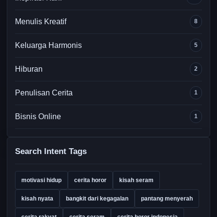
Menulis Kreatif
8
Keluarga Harmonis
5
Hiburan
2
Penulisan Cerita
1
Bisnis Online
1
Search Intent Tags
motivasi hidup
cerita horor
kisah seram
kisah nyata
bangkit dari kegagalan
pantang menyerah