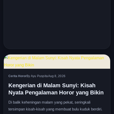
Cerita Horor
By Ayu Puspita
Aug 8, 2026
Kengerian di Malam Sunyi: Kisah
Nyata Pengalaman Horor yang Bikin
Di balik keheningan malam yang pekat, seringkali
tersimpan kisah-kisah yang membuat bulu kuduk berdiri.