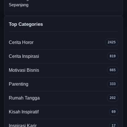
Top Categories
Cerita Horor
2425
Cerita Inspirasi
819
Motivasi Bisnis
665
Parenting
333
Rumah Tangga
202
Kisah Inspiratif
69
Inspirasi Karir
17