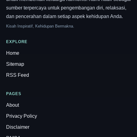
sumber terpercaya untuk pengembangan diri, relaksasi,
dan pencerahan dalam setiap aspek kehidupan Anda.
Kisah Inspiratif, Kehidupan Bermakna.
EXPLORE
Home
Sitemap
RSS Feed
PAGES
About
Privacy Policy
Disclaimer