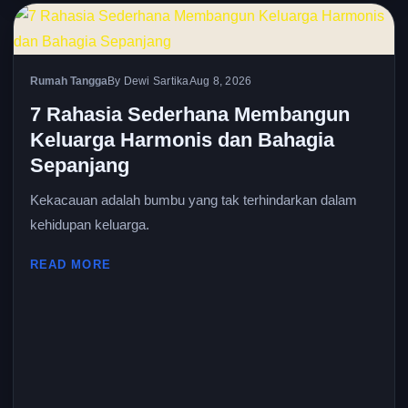
Rumah Tangga
By Dewi Sartika
Aug 8, 2026
7 Rahasia Sederhana Membangun
Keluarga Harmonis dan Bahagia
Sepanjang
Kekacauan adalah bumbu yang tak terhindarkan dalam
kehidupan keluarga.
READ MORE