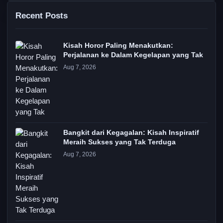
Recent Posts
Kisah Horor Paling Menakutkan:
Perjalanan ke Dalam Kegelapan yang Tak
Aug 7, 2026
Bangkit dari Kegagalan: Kisah Inspiratif
Meraih Sukses yang Tak Terduga
Aug 7, 2026