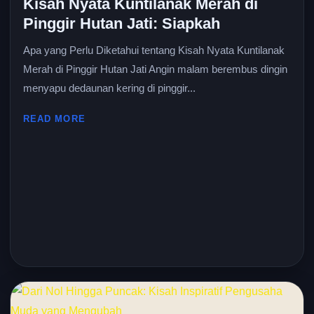
Kisah Nyata Kuntilanak Merah di
Pinggir Hutan Jati: Siapkah
Apa yang Perlu Diketahui tentang Kisah Nyata Kuntilanak
Merah di Pinggir Hutan Jati Angin malam berembus dingin
menyapu dedaunan kering di pinggir...
READ MORE