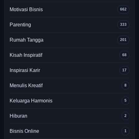
Motivasi Bisnis
662
Parenting
333
Rumah Tangga
201
Kisah Inspiratif
68
Inspirasi Karir
17
Menulis Kreatif
8
Keluarga Harmonis
5
Hiburan
2
Bisnis Online
1