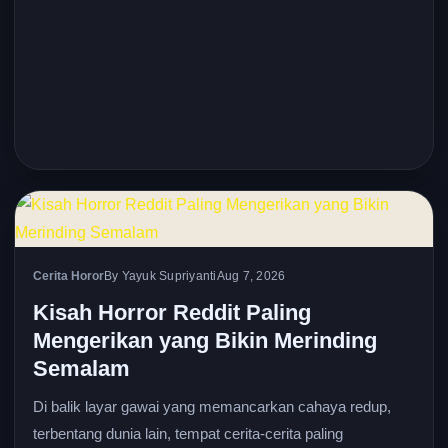
Cerita Horor
By Yayuk Supriyanti
Aug 7, 2026
Kisah Horror Reddit Paling
Mengerikan yang Bikin Merinding
Semalam
Di balik layar gawai yang memancarkan cahaya redup,
terbentang dunia lain, tempat cerita-cerita paling