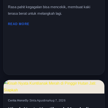
Rasa pahit kegagalan bisa mencekik, membuat kaki
terasa berat untuk melangkah lagi.
READ MORE
Cerita Horor
By Sinta Agustina
Aug 7, 2026