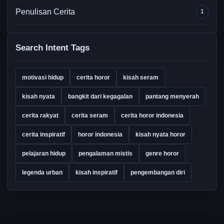
Penulisan Cerita
1
Search Intent Tags
motivasi hidup
cerita horor
kisah seram
kisah nyata
bangkit dari kegagalan
pantang menyerah
cerita rakyat
cerita seram
cerita horor indonesia
cerita inspiratif
horor indonesia
kisah nyata horor
pelajaran hidup
pengalaman mistis
genre horor
legenda urban
kisah inspiratif
pengembangan diri