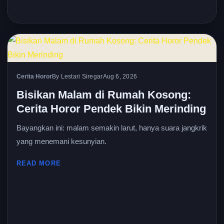
Cerita Horor
By Lestari Siregar
Aug 6, 2026
Bisikan Malam di Rumah Kosong:
Cerita Horor Pendek Bikin Merinding
Bayangkan ini: malam semakin larut, hanya suara jangkrik
yang menemani kesunyian.
READ MORE