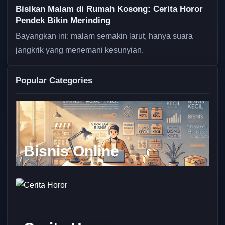
Bisikan Malam di Rumah Kosong: Cerita Horor
Pendek Bikin Merinding
Bayangkan ini: malam semakin larut, hanya suara
jangkrik yang menemani kesunyian.
Popular Categories
Bisnis Online