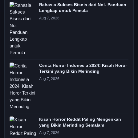
Rahasia Sukses Bisnis dari Nol: Panduan
Lengkap untuk Pemula
Aug 7, 2026
Cerita Horror Indonesia 2024: Kisah Horor
Terkini yang Bikin Merinding
Aug 7, 2026
Kisah Horror Reddit Paling Mengerikan
yang Bikin Merinding Semalam
Aug 7, 2026