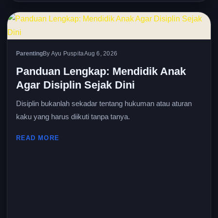
Parenting
By Ayu Puspita
Aug 6, 2026
Panduan Lengkap: Mendidik Anak
Agar Disiplin Sejak Dini
Disiplin bukanlah sekadar tentang hukuman atau aturan
kaku yang harus diikuti tanpa tanya.
READ MORE