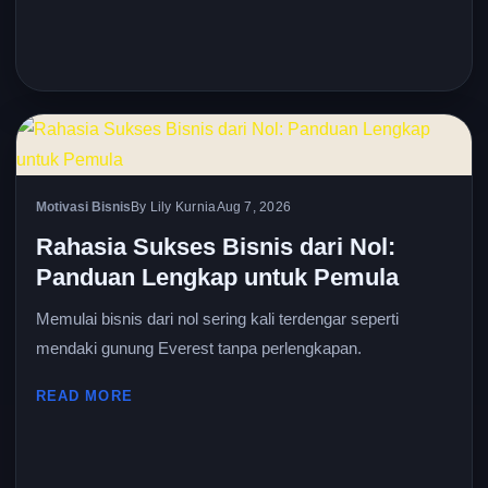
Motivasi Bisnis
By Lily Kurnia
Aug 7, 2026
Rahasia Sukses Bisnis dari Nol:
Panduan Lengkap untuk Pemula
Memulai bisnis dari nol sering kali terdengar seperti
mendaki gunung Everest tanpa perlengkapan.
READ MORE