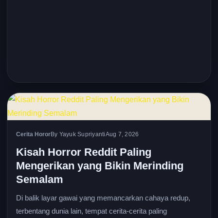
Cerita Horor
By Yayuk Supriyanti
Aug 7, 2026
Kisah Horror Reddit Paling
Mengerikan yang Bikin Merinding
Semalam
Di balik layar gawai yang memancarkan cahaya redup,
terbentang dunia lain, tempat cerita-cerita paling