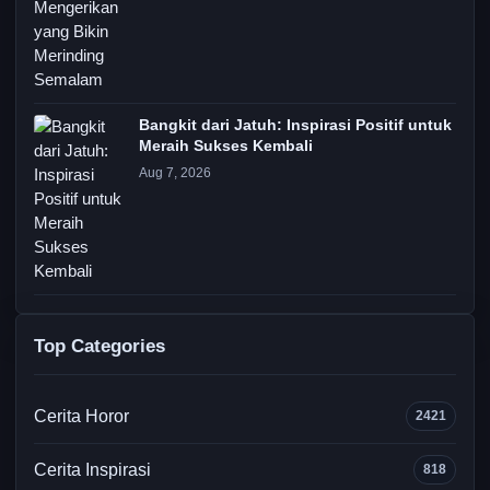
Bangkit dari Jatuh: Inspirasi Positif untuk
Meraih Sukses Kembali
Aug 7, 2026
Top Categories
Cerita Horor
2421
Cerita Inspirasi
818