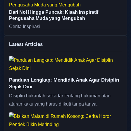
Dari Nol Hingga Puncak: Kisah Inspiratif
Pengusaha Muda yang Mengubah
Cerita Inspirasi
Latest Articles
Panduan Lengkap: Mendidik Anak Agar Disiplin
Sejak Dini
Disiplin bukanlah sekadar tentang hukuman atau
aturan kaku yang harus diikuti tanpa tanya.