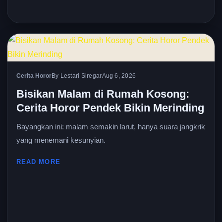
Cerita Horor
By Lestari Siregar
Aug 6, 2026
Bisikan Malam di Rumah Kosong:
Cerita Horor Pendek Bikin Merinding
Bayangkan ini: malam semakin larut, hanya suara jangkrik
yang menemani kesunyian.
READ MORE