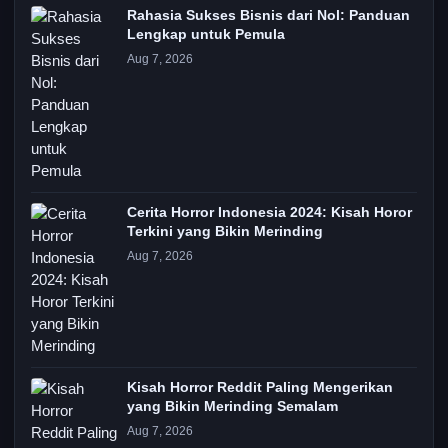
Rahasia Sukses Bisnis dari Nol: Panduan
Lengkap untuk Pemula
Aug 7, 2026
Cerita Horror Indonesia 2024: Kisah Horor
Terkini yang Bikin Merinding
Aug 7, 2026
Kisah Horror Reddit Paling Mengerikan
yang Bikin Merinding Semalam
Aug 7, 2026