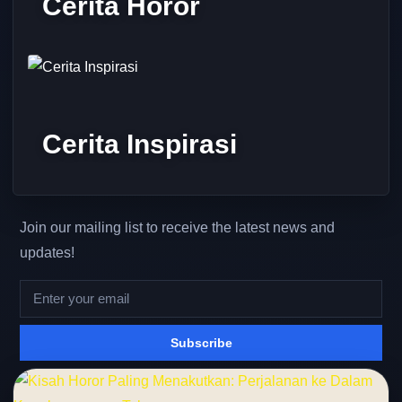
Cerita Horor
Cerita Inspirasi
Join our mailing list to receive the latest news and
updates!
Subscribe