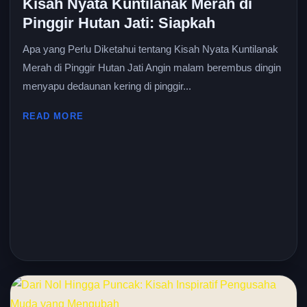
Kisah Nyata Kuntilanak Merah di
Pinggir Hutan Jati: Siapkah
Apa yang Perlu Diketahui tentang Kisah Nyata Kuntilanak
Merah di Pinggir Hutan Jati Angin malam berembus dingin
menyapu dedaunan kering di pinggir...
READ MORE