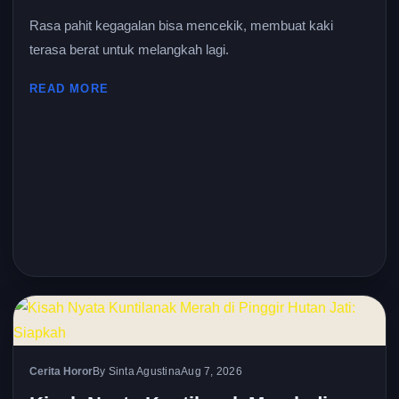
Rasa pahit kegagalan bisa mencekik, membuat kaki
terasa berat untuk melangkah lagi.
READ MORE
Cerita Horor
By Sinta Agustina
Aug 7, 2026