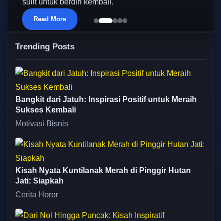
sulit untuk berdiri kembali.
Read More
Trending Posts
Bangkit dari Jatuh: Inspirasi Positif untuk Meraih
Sukses Kembali
Motivasi Bisnis
Kisah Nyata Kuntilanak Merah di Pinggir Hutan
Jati: Siapkah
Cerita Horor