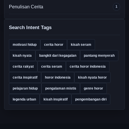
Penulisan Cerita
1
Search Intent Tags
motivasi hidup
cerita horor
kisah seram
kisah nyata
bangkit dari kegagalan
pantang menyerah
cerita rakyat
cerita seram
cerita horor indonesia
cerita inspiratif
horor indonesia
kisah nyata horor
pelajaran hidup
pengalaman mistis
genre horor
legenda urban
kisah inspiratif
pengembangan diri