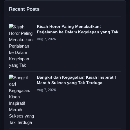
Recent Posts
Kisah Horor Paling Menakutkan:
Perjalanan ke Dalam Kegelapan yang Tak
Aug 7, 2026
Bangkit dari Kegagalan: Kisah Inspiratif
Meraih Sukses yang Tak Terduga
Aug 7, 2026