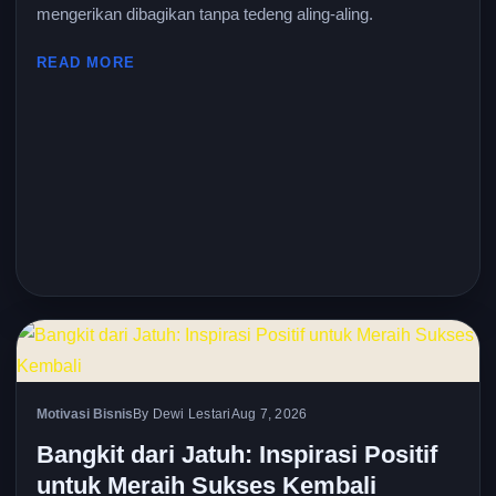
mengerikan dibagikan tanpa tedeng aling-aling.
READ MORE
Motivasi Bisnis
By Dewi Lestari
Aug 7, 2026
Bangkit dari Jatuh: Inspirasi Positif
untuk Meraih Sukses Kembali