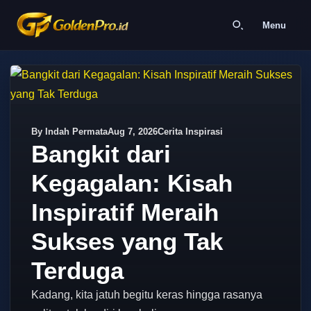
Menu
By Indah Permata
Aug 7, 2026
Cerita Inspirasi
Bangkit dari
Kegagalan: Kisah
Inspiratif Meraih
Sukses yang Tak
Terduga
Kadang, kita jatuh begitu keras hingga rasanya