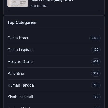
untuk Pemula yang Harus
Aug 10, 2026
Top Categories
Cerita Horor
2434
Cerita Inspirasi
820
Motivasi Bisnis
669
Parenting
337
Rumah Tangga
203
Kisah Inspiratif
69