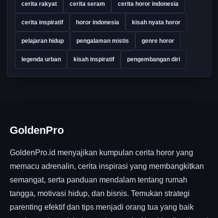
cerita rakyat
cerita seram
cerita horor indonesia
cerita inspiratif
horor indonesia
kisah nyata horor
pelajaran hidup
pengalaman mistis
genre horor
legenda urban
kisah inspiratif
pengembangan diri
GoldenPro
GoldenPro.id menyajikan kumpulan cerita horor yang
memacu adrenalin, cerita inspirasi yang membangkitkan
semangat, serta panduan mendalam tentang rumah
tangga, motivasi hidup, dan bisnis. Temukan strategi
parenting efektif dan tips menjadi orang tua yang baik