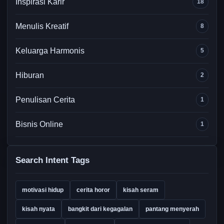
Inspirasi Karir
18
Menulis Kreatif
8
Keluarga Harmonis
5
Hiburan
2
Penulisan Cerita
1
Bisnis Online
1
Search Intent Tags
motivasi hidup
cerita horor
kisah seram
kisah nyata
bangkit dari kegagalan
pantang menyerah