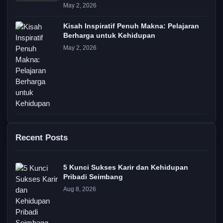
May 2, 2026
Kisah Inspiratif Penuh Makna: Pelajaran
Berharga untuk Kehidupan
May 2, 2026
Recent Posts
5 Kunci Sukses Karir dan Kehidupan
Pribadi Seimbang
Aug 8, 2026