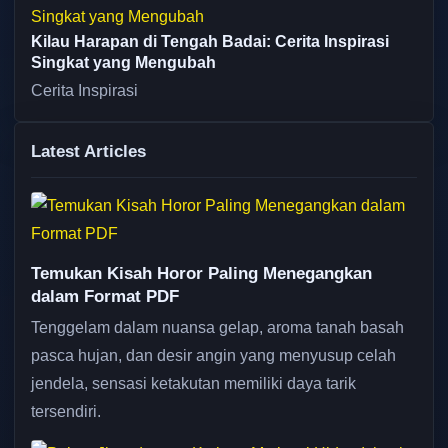
Kilau Harapan di Tengah Badai: Cerita Inspirasi
Singkat yang Mengubah
Cerita Inspirasi
Latest Articles
Temukan Kisah Horor Paling Menegangkan
dalam Format PDF
Tenggelam dalam nuansa gelap, aroma tanah basah
pasca hujan, dan desir angin yang menyusup celah
jendela, sensasi ketakutan memiliki daya tarik
tersendiri.