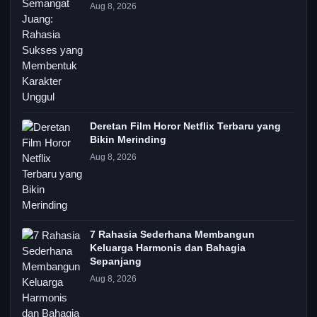
Aug 8, 2026
Deretan Film Horor Netflix Terbaru yang
Bikin Merinding
Aug 8, 2026
7 Rahasia Sederhana Membangun
Keluarga Harmonis dan Bahagia
Sepanjang
Aug 8, 2026