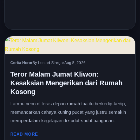
Cerita Horor
By Lestari Siregar
Aug 8, 2026
Teror Malam Jumat Kliwon:
Kesaksian Mengerikan dari Rumah
Kosong
Lampu neon di teras depan rumah tua itu berkedip-kedip,
memancarkan cahaya kuning pucat yang justru semakin
memperdalam kegelapan di sudut-sudut bangunan.
READ MORE