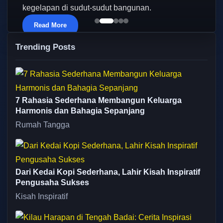
kegelapan di sudut-sudut bangunan.
Read More
Trending Posts
7 Rahasia Sederhana Membangun Keluarga
Harmonis dan Bahagia Sepanjang
Rumah Tangga
Dari Kedai Kopi Sederhana, Lahir Kisah Inspiratif
Pengusaha Sukses
Kisah Inspiratif