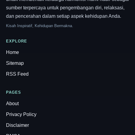
sumber terpercaya untuk pengembangan diri, relaksasi,
dan pencerahan dalam setiap aspek kehidupan Anda.
Kisah Inspiratif, Kehidupan Bermakna.
EXPLORE
Home
Sitemap
RSS Feed
PAGES
About
Privacy Policy
Disclaimer