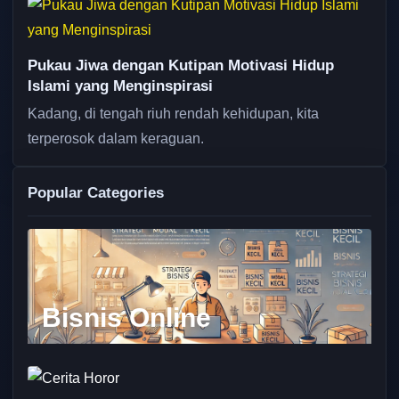
Pukau Jiwa dengan Kutipan Motivasi Hidup
Islami yang Menginspirasi
Kadang, di tengah riuh rendah kehidupan, kita
terperosok dalam keraguan.
Popular Categories
Bisnis Online