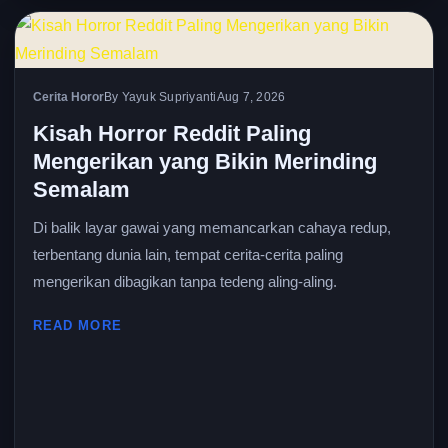
Cerita Horor
By Yayuk Supriyanti
Aug 7, 2026
Kisah Horror Reddit Paling
Mengerikan yang Bikin Merinding
Semalam
Di balik layar gawai yang memancarkan cahaya redup,
terbentang dunia lain, tempat cerita-cerita paling
mengerikan dibagikan tanpa tedeng aling-aling.
READ MORE