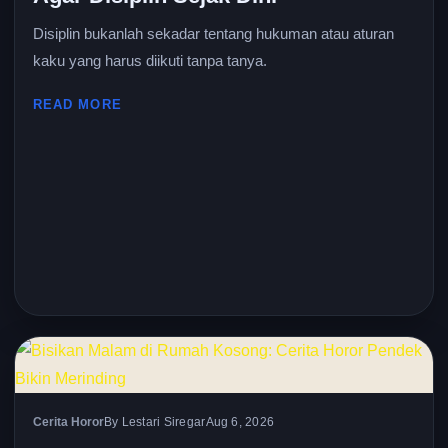
Disiplin bukanlah sekadar tentang hukuman atau aturan
kaku yang harus diikuti tanpa tanya.
READ MORE
Cerita Horor
By Lestari Siregar
Aug 6, 2026