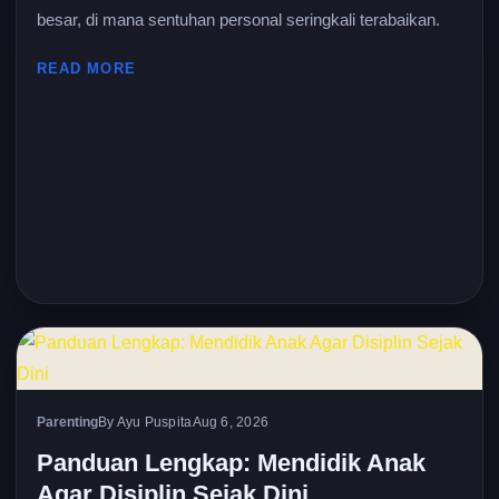
besar, di mana sentuhan personal seringkali terabaikan.
READ MORE
Parenting
By Ayu Puspita
Aug 6, 2026
Panduan Lengkap: Mendidik Anak
Agar Disiplin Sejak Dini