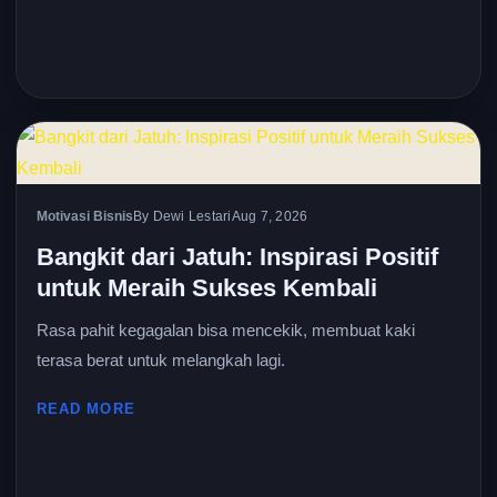
Motivasi Bisnis
By Dewi Lestari
Aug 7, 2026
Bangkit dari Jatuh: Inspirasi Positif
untuk Meraih Sukses Kembali
Rasa pahit kegagalan bisa mencekik, membuat kaki
terasa berat untuk melangkah lagi.
READ MORE