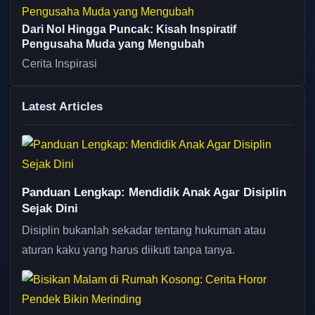
Dari Nol Hingga Puncak: Kisah Inspiratif
Pengusaha Muda yang Mengubah
Cerita Inspirasi
Latest Articles
Panduan Lengkap: Mendidik Anak Agar Disiplin
Sejak Dini
Disiplin bukanlah sekadar tentang hukuman atau
aturan kaku yang harus diikuti tanpa tanya.