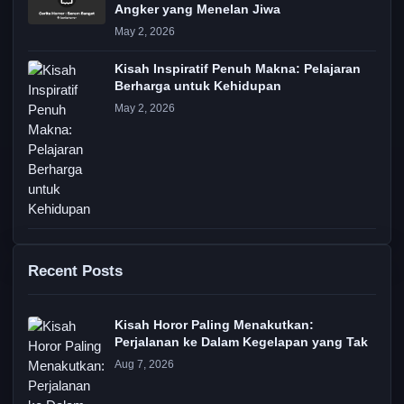
Angker yang Menelan Jiwa
May 2, 2026
Kisah Inspiratif Penuh Makna: Pelajaran
Berharga untuk Kehidupan
May 2, 2026
Recent Posts
Kisah Horor Paling Menakutkan:
Perjalanan ke Dalam Kegelapan yang Tak
Aug 7, 2026