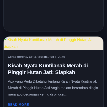
Cerita Horor
By Sinta Agustina
Aug 7, 2026
Kisah Nyata Kuntilanak Merah di
Pinggir Hutan Jati: Siapkah
Apa yang Perlu Diketahui tentang Kisah Nyata Kuntilanak
Merah di Pinggir Hutan Jati Angin malam berembus dingin
menyapu dedaunan kering di pinggir...
READ MORE