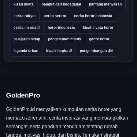
kisah nyata
bangkit dari kegagalan
pantang menyerah
cerita rakyat
cerita seram
cerita horor indonesia
cerita inspiratif
horor indonesia
kisah nyata horor
pelajaran hidup
pengalaman mistis
genre horor
legenda urban
kisah inspiratif
pengembangan diri
GoldenPro
GoldenPro.id menyajikan kumpulan cerita horor yang
memacu adrenalin, cerita inspirasi yang membangkitkan
semangat, serta panduan mendalam tentang rumah
tangga, motivasi hidup, dan bisnis. Temukan strategi