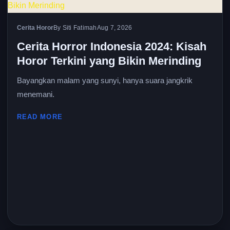
Cerita Horor
By Siti Fatimah
Aug 7, 2026
Cerita Horror Indonesia 2024: Kisah
Horor Terkini yang Bikin Merinding
Bayangkan malam yang sunyi, hanya suara jangkrik
menemani.
READ MORE