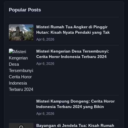
Popular Posts
Misteri Rumah Tua Angker di Pinggir
Hutan: Kisah Nyata Pendaki yang Tak
Apr 6, 2026
Misteri Kengerian Desa Tersembunyi:
Cerita Horor Indonesia Terbaru 2024
Apr 6, 2026
Misteri Kampung Dongeng: Cerita Horor
Indonesia Terbaru 2024 yang Bikin
Apr 6, 2026
Bayangan di Jendela Tua: Kisah Rumah