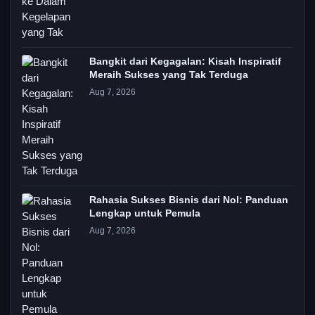
Bangkit dari Kegagalan: Kisah Inspiratif
Meraih Sukses yang Tak Terduga
Aug 7, 2026
Rahasia Sukses Bisnis dari Nol: Panduan
Lengkap untuk Pemula
Aug 7, 2026