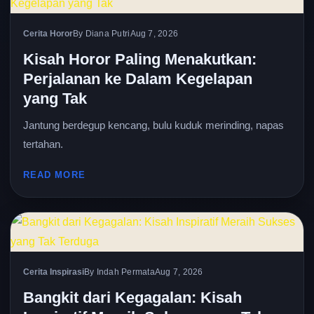
Cerita Horor
By Diana Putri
Aug 7, 2026
Kisah Horor Paling Menakutkan:
Perjalanan ke Dalam Kegelapan
yang Tak
Jantung berdegup kencang, bulu kuduk merinding, napas
tertahan.
READ MORE
Cerita Inspirasi
By Indah Permata
Aug 7, 2026
Bangkit dari Kegagalan: Kisah