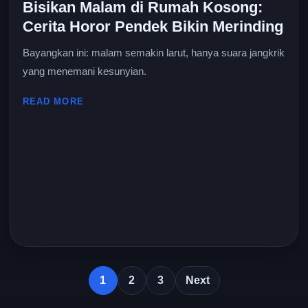
Bisikan Malam di Rumah Kosong:
Cerita Horor Pendek Bikin Merinding
Bayangkan ini: malam semakin larut, hanya suara jangkrik
yang menemani kesunyian.
READ MORE
1
2
3
Next