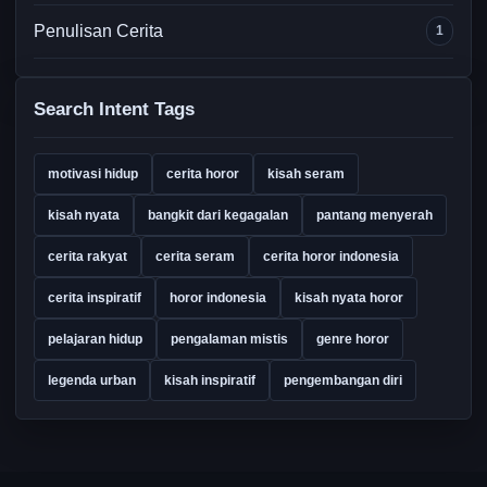
Penulisan Cerita
1
Search Intent Tags
motivasi hidup
cerita horor
kisah seram
kisah nyata
bangkit dari kegagalan
pantang menyerah
cerita rakyat
cerita seram
cerita horor indonesia
cerita inspiratif
horor indonesia
kisah nyata horor
pelajaran hidup
pengalaman mistis
genre horor
legenda urban
kisah inspiratif
pengembangan diri