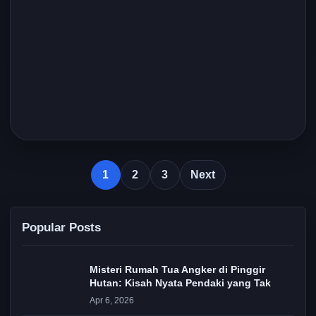
1
2
3
Next
Popular Posts
Misteri Rumah Tua Angker di Pinggir
Hutan: Kisah Nyata Pendaki yang Tak
Apr 6, 2026