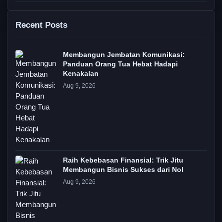
Recent Posts
Membangun Jembatan Komunikasi:
Panduan Orang Tua Hebat Hadapi
Kenakalan
Aug 9, 2026
Raih Kebebasan Finansial: Trik Jitu
Membangun Bisnis Sukses dari Nol