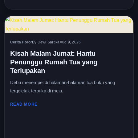
Cerita Horor
By Dewi Sartika
Aug 9, 2026
Kisah Malam Jumat: Hantu
Penunggu Rumah Tua yang
Terlupakan
Debu menempel di halaman-halaman tua buku yang
tergeletak terbuka di meja.
READ MORE