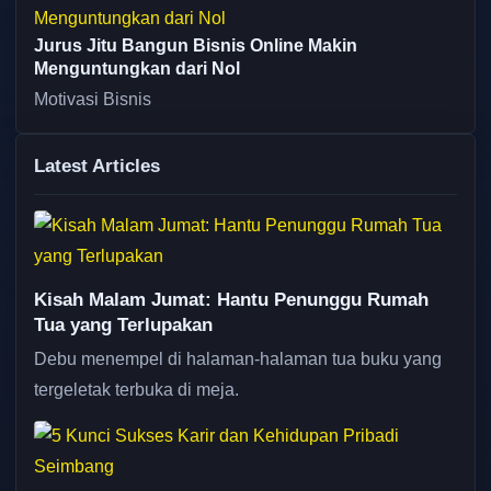
Jurus Jitu Bangun Bisnis Online Makin
Menguntungkan dari Nol
Motivasi Bisnis
Latest Articles
Kisah Malam Jumat: Hantu Penunggu Rumah
Tua yang Terlupakan
Debu menempel di halaman-halaman tua buku yang
tergeletak terbuka di meja.