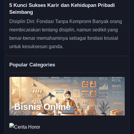
5 Kunci Sukses Karir dan Kehidupan Pribadi
Seimbang
Disiplin Diri: Fondasi Tanpa Kompromi Banyak orang
membicarakan tentang disiplin, namun sedikit yang
benar-benar memahaminya sebagai fondasi krusial
untuk kesuksesan ganda.
Popular Categories
Bisnis Online