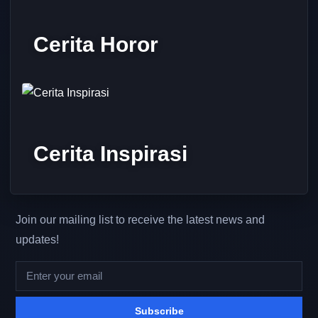
Cerita Horor
Cerita Inspirasi
Join our mailing list to receive the latest news and
updates!
Subscribe