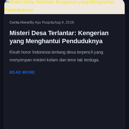
Cerita Horor
By Ayu Puspita
Aug 9, 2026
Misteri Desa Terlantar: Kengerian
yang Menghantui Penduduknya
Kisah horor Indonesia tentang desa terpencil yang
menyimpan misteri kelam dan teror tak terduga.
READ MORE