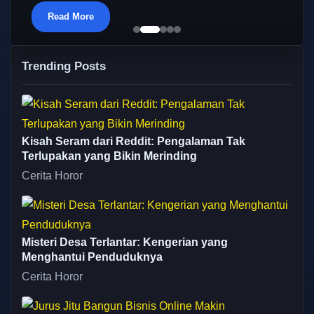
Read More
Trending Posts
Kisah Seram dari Reddit: Pengalaman Tak
Terlupakan yang Bikin Merinding
Cerita Horor
Misteri Desa Terlantar: Kengerian yang
Menghantui Penduduknya
Cerita Horor