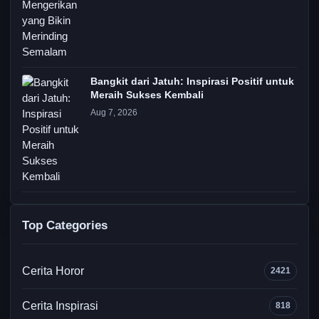
Bangkit dari Jatuh: Inspirasi Positif untuk
Meraih Sukses Kembali
Aug 7, 2026
Top Categories
Cerita Horor
2421
Cerita Inspirasi
818