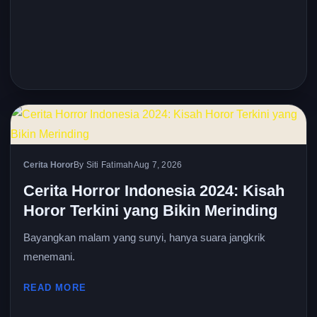
Cerita Horor
By Siti Fatimah
Aug 7, 2026
Cerita Horror Indonesia 2024: Kisah
Horor Terkini yang Bikin Merinding
Bayangkan malam yang sunyi, hanya suara jangkrik
menemani.
READ MORE