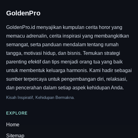
GoldenPro
GoldenPro.id menyajikan kumpulan cerita horor yang
memacu adrenalin, cerita inspirasi yang membangkitkan
semangat, serta panduan mendalam tentang rumah
tangga, motivasi hidup, dan bisnis. Temukan strategi
parenting efektif dan tips menjadi orang tua yang baik
untuk membentuk keluarga harmonis. Kami hadir sebagai
sumber terpercaya untuk pengembangan diri, relaksasi,
dan pencerahan dalam setiap aspek kehidupan Anda.
Kisah Inspiratif, Kehidupan Bermakna.
EXPLORE
Home
Sitemap