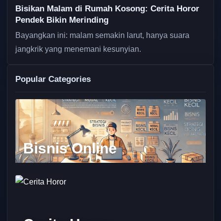
Bisikan Malam di Rumah Kosong: Cerita Horor
Pendek Bikin Merinding
Bayangkan ini: malam semakin larut, hanya suara
jangkrik yang menemani kesunyian.
Popular Categories
Bisnis Online