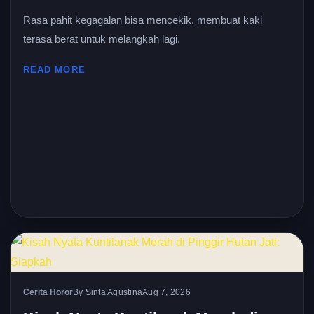
Rasa pahit kegagalan bisa mencekik, membuat kaki
terasa berat untuk melangkah lagi.
READ MORE
Cerita Horor
By Sinta Agustina
Aug 7, 2026