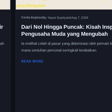
Cerita Inspirasi
By Yayuk Supriyanti
Aug 7, 2026
ir
Dari Nol Hingga Puncak: Kisah Insp
Pengusaha Muda yang Mengubah
rah
Ia melihat celah di pasar yang didominasi oleh pemain b
mana sentuhan personal seringkali terabaikan.
READ MORE