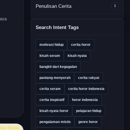
Penulisan Cerita
1
rasa
Search Intent Tags
motivasi hidup
cerita horor
kisah seram
kisah nyata
bangkit dari kegagalan
pantang menyerah
cerita rakyat
cerita seram
cerita horor indonesia
cerita inspiratif
horor indonesia
kisah nyata horor
pelajaran hidup
pengalaman mistis
genre horor