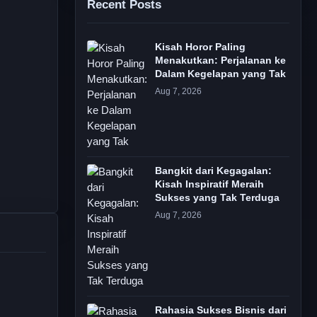
Recent Posts
Kisah Horor Paling
Menakutkan: Perjalanan ke
Dalam Kegelapan yang Tak
Aug 7, 2026
Bangkit dari Kegagalan:
Kisah Inspiratif Meraih
Sukses yang Tak Terduga
Aug 7, 2026
Rahasia Sukses Bisnis dari