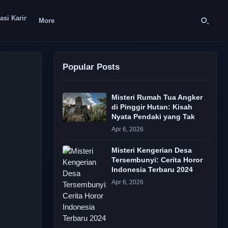
asi Karir
More
Popular Posts
Misteri Rumah Tua Angker
di Pinggir Hutan: Kisah
Nyata Pendaki yang Tak
Apr 6, 2026
Misteri Kengerian Desa
Tersembunyi: Cerita Horor
Indonesia Terbaru 2024
Apr 6, 2026