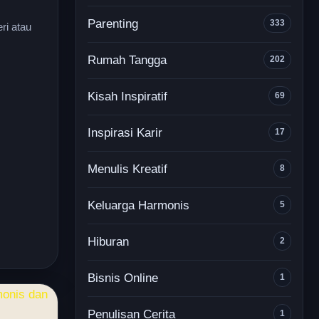
Parenting
333
ri atau
Rumah Tangga
202
Kisah Inspiratif
69
Inspirasi Karir
17
Menulis Kreatif
8
Keluarga Harmonis
5
Hiburan
2
Bisnis Online
1
Penulisan Cerita
1