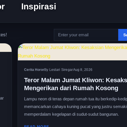
or
Inspirasi
tes!
S
Cerita Horor
By Lestari Siregar
Aug 8, 2026
Teror Malam Jumat Kliwon: Kesaks
Mengerikan dari Rumah Kosong
ar
Lampu neon di teras depan rumah tua itu berkedip-kedi
memancarkan cahaya kuning pucat yang justru semaki
memperdalam kegelapan di sudut-sudut bangunan.
READ MORE