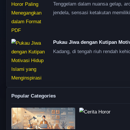
Tenggelam dalam nuansa gelap, ar
jendela, sensasi ketakutan memiliki 
Pukau Jiwa dengan Kutipan Motiv
Kadang, di tengah riuh rendah kehi
Popular Categories