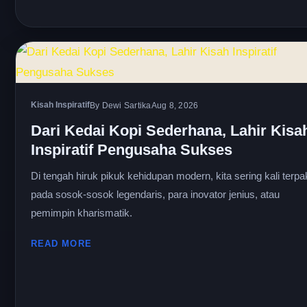
Kisah Inspiratif
By Dewi Sartika
Aug 8, 2026
Dari Kedai Kopi Sederhana, Lahir Kisa
Inspiratif Pengusaha Sukses
Di tengah hiruk pikuk kehidupan modern, kita sering kali terpa
pada sosok-sosok legendaris, para inovator jenius, atau
pemimpin kharismatik.
READ MORE