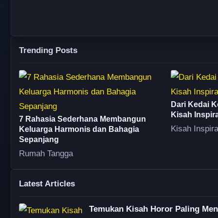
Trending Posts
Dari Kedai K
Kisah Inspir
7 Rahasia Sederhana Membangun
Kisah Inspira
Keluarga Harmonis dan Bahagia
Sepanjang
Rumah Tangga
Latest Articles
Temukan Kisah Horor Paling Me