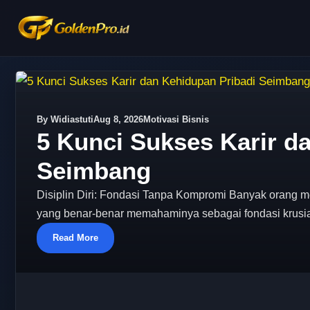
By Lestari Siregar
Aug 8, 2026
Cerita Horor
Teror Malam Jumat Kli
Mengerikan dari Ruma
Lampu neon di teras depan rumah tua itu berkedip-ke
justru semakin memperdalam kegelapan di sudut-sudut
Read More