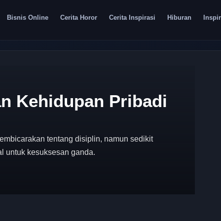
Bisnis Online
Cerita Horor
Cerita Inspirasi
Hiburan
Inspir
won: Kesaksian
h Kosong
dip, memancarkan cahaya kuning pucat yang
 bangunan.