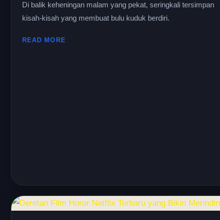
Di balik keheningan malam yang pekat, seringkali tersimpan
kisah-kisah yang membuat bulu kuduk berdiri.
READ MORE