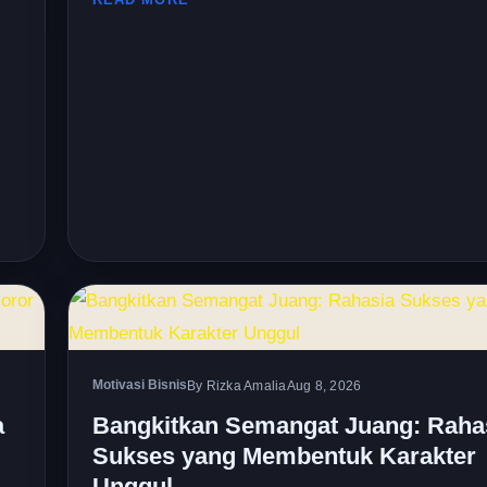
Motivasi Bisnis
By Rizka Amalia
Aug 8, 2026
a
Bangkitkan Semangat Juang: Raha
Sukses yang Membentuk Karakter
Unggul