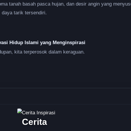
oma tanah basah pasca hujan, dan desir angin yang menyus
daya tarik tersendiri.
asi Hidup Islami yang Menginspirasi
dupan, kita terperosok dalam keraguan.
Cerita