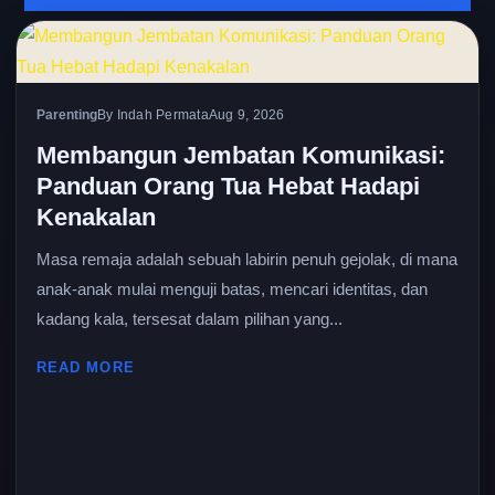
Parenting
By Indah Permata
Aug 9, 2026
Membangun Jembatan Komunikasi:
Panduan Orang Tua Hebat Hadapi
Kenakalan
Masa remaja adalah sebuah labirin penuh gejolak, di mana
anak-anak mulai menguji batas, mencari identitas, dan
kadang kala, tersesat dalam pilihan yang...
READ MORE