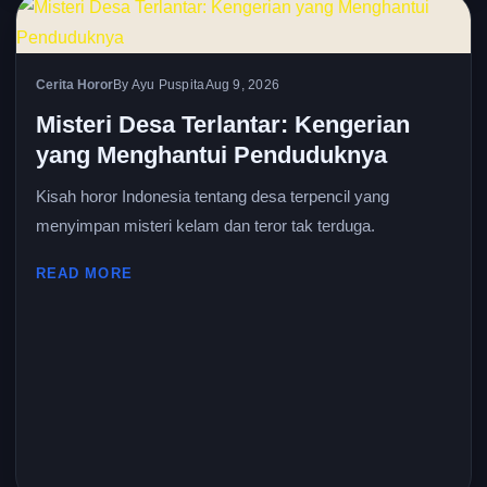
Cerita Horor
By Ayu Puspita
Aug 9, 2026
Misteri Desa Terlantar: Kengerian
yang Menghantui Penduduknya
Kisah horor Indonesia tentang desa terpencil yang
menyimpan misteri kelam dan teror tak terduga.
READ MORE