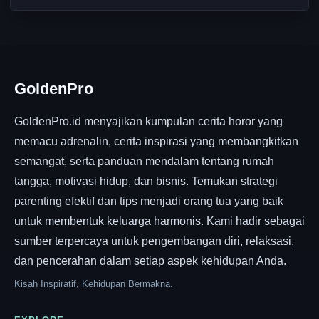
GoldenPro
GoldenPro.id menyajikan kumpulan cerita horor yang
memacu adrenalin, cerita inspirasi yang membangkitkan
semangat, serta panduan mendalam tentang rumah
tangga, motivasi hidup, dan bisnis. Temukan strategi
parenting efektif dan tips menjadi orang tua yang baik
untuk membentuk keluarga harmonis. Kami hadir sebagai
sumber terpercaya untuk pengembangan diri, relaksasi,
dan pencerahan dalam setiap aspek kehidupan Anda.
Kisah Inspiratif, Kehidupan Bermakna.