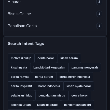
Hiburan
2
Bisnis Online
1
Penulisan Cerita
1
Search Intent Tags
motivasi hidup
cerita horor
kisah seram
kisah nyata
bangkit dari kegagalan
pantang menyerah
cerita rakyat
cerita seram
cerita horor indonesia
cerita inspiratif
horor indonesia
kisah nyata horor
pelajaran hidup
pengalaman mistis
genre horor
legenda urban
kisah inspiratif
pengembangan diri