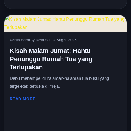
Cerita Horor
By Dewi Sartika
Aug 9, 2026
Kisah Malam Jumat: Hantu
Penunggu Rumah Tua yang
Terlupakan
Debu menempel di halaman-halaman tua buku yang
tergeletak terbuka di meja.
READ MORE