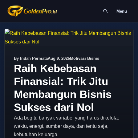
Menu
By Indah Permata
Aug 9, 2026
Motivasi Bisnis
Raih Kebebasan
Finansial: Trik Jitu
Membangun Bisnis
Sukses dari Nol
Ada begitu banyak variabel yang harus dikelola:
waktu, energi, sumber daya, dan tentu saja,
kebutuhan keluarga.