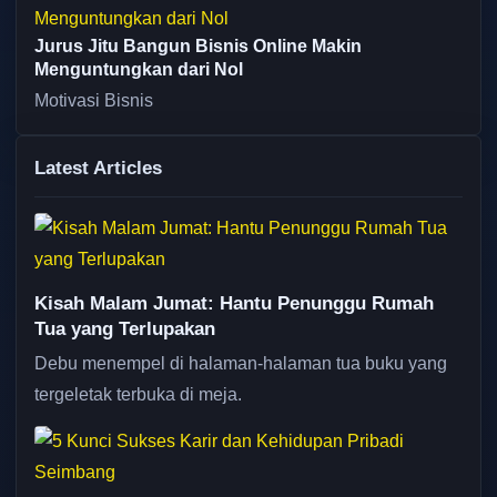
Jurus Jitu Bangun Bisnis Online Makin
Menguntungkan dari Nol
Motivasi Bisnis
Latest Articles
Kisah Malam Jumat: Hantu Penunggu Rumah
Tua yang Terlupakan
Debu menempel di halaman-halaman tua buku yang
tergeletak terbuka di meja.