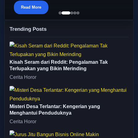
Read More
Trending Posts
Kisah Seram dari Reddit: Pengalaman Tak
Terlupakan yang Bikin Merinding
Cerita Horor
Misteri Desa Terlantar: Kengerian yang
Menghantui Penduduknya
Cerita Horor