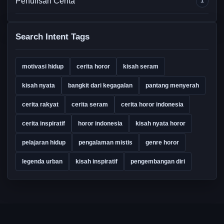
Penulisan Cerita
1
Search Intent Tags
motivasi hidup
cerita horor
kisah seram
kisah nyata
bangkit dari kegagalan
pantang menyerah
cerita rakyat
cerita seram
cerita horor indonesia
cerita inspiratif
horor indonesia
kisah nyata horor
pelajaran hidup
pengalaman mistis
genre horor
legenda urban
kisah inspiratif
pengembangan diri