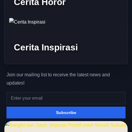
Cerita Horor
Cerita Inspirasi
Join our mailing list to receive the latest news and
updates!
Subscribe