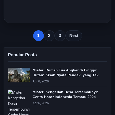
1
2
3
Next
Popular Posts
Misteri Rumah Tua Angker di Pinggir
Hutan: Kisah Nyata Pendaki yang Tak
Apr 6, 2026
Misteri Kengerian Desa Tersembunyi:
Cerita Horor Indonesia Terbaru 2024
Apr 6, 2026