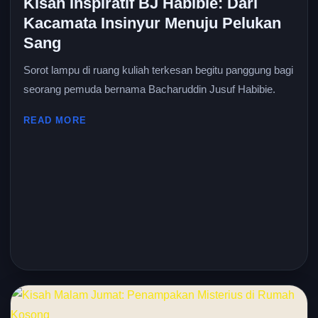
Kisah Inspiratif BJ Habibie: Dari
Kacamata Insinyur Menuju Pelukan
Sang
Sorot lampu di ruang kuliah terkesan begitu panggung bagi
seorang pemuda bernama Bacharuddin Jusuf Habibie.
READ MORE