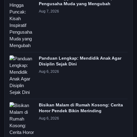
Pengusaha Muda yang Mengubah
Aug 7, 2026
Panduan Lengkap: Mendidik Anak Agar
Disiplin Sejak Dini
Aug 6, 2026
Bisikan Malam di Rumah Kosong: Cerita
Horor Pendek Bikin Merinding
Aug 6, 2026