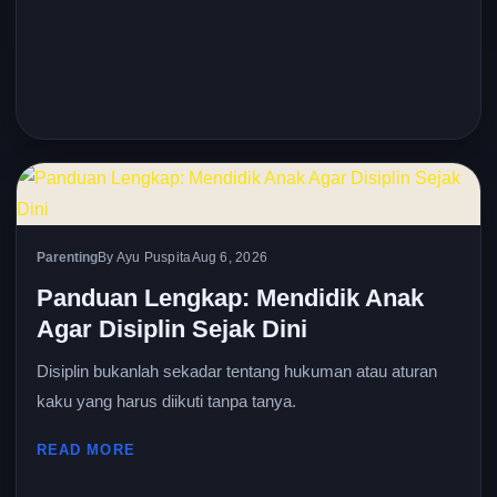
Parenting
By Ayu Puspita
Aug 6, 2026
Panduan Lengkap: Mendidik Anak
Agar Disiplin Sejak Dini
Disiplin bukanlah sekadar tentang hukuman atau aturan
kaku yang harus diikuti tanpa tanya.
READ MORE