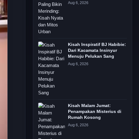
Aug 6, 2026
Kisah Inspiratif BJ Habibie:
Dari Kacamata Insinyur
Menuju Pelukan Sang
Aug 6, 2026
Kisah Malam Jumat:
Penampakan Misterius di
Rumah Kosong
Aug 6, 2026