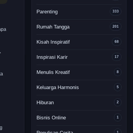
Parenting
333
Rumah Tangga
201
apa
Kisah Inspiratif
68
,
Inspirasi Karir
17
Menulis Kreatif
8
ta
Keluarga Harmonis
5
Hiburan
2
Bisnis Online
1
ng
Penulisan Cerita
1