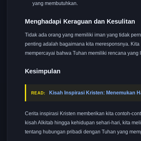
yang membutuhkan.
Menghadapi Keraguan dan Kesulitan
Tidak ada orang yang memiliki iman yang tidak pern
penting adalah bagaimana kita meresponsnya. Kita 
mempercayai bahwa Tuhan memiliki rencana yang le
Kesimpulan
Kisah Inspirasi Kristen: Menemukan 
READ:
Cerita inspirasi Kristen memberikan kita contoh-c
kisah Alkitab hingga kehidupan sehari-hari, kita me
tentang hubungan pribadi dengan Tuhan yang mempe