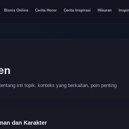
Bisnis Online
Cerita Horor
Cerita Inspirasi
Hiburan
Inspir
ten
tentang inti topik, konteks yang berkaitan, poin penting
Iman dan Karakter