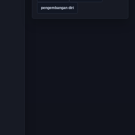
pengembangan diri