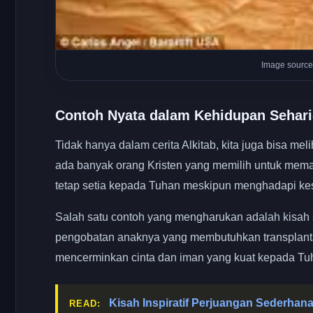
Image source
Contoh Nyata dalam Kehidupan Sehari
Tidak hanya dalam cerita Alkitab, kita juga bisa mel
ada banyak orang Kristen yang memilih untuk memaa
tetap setia kepada Tuhan meskipun menghadapi kes
Salah satu contoh yang mengharukan adalah kisah 
pengobatan anaknya yang membutuhkan transplantas
mencerminkan cinta dan iman yang kuat kepada T
Kisah Inspiratif Perjuangan Sederha
READ: