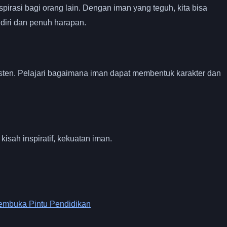
spirasi bagi orang lain. Dengan iman yang teguh, kita bisa
diri dan penuh harapan.
risten. Pelajari bagaimana iman dapat membentuk karakter dan
, kisah inspiratif, kekuatan iman.
 Membuka Pintu Pendidikan