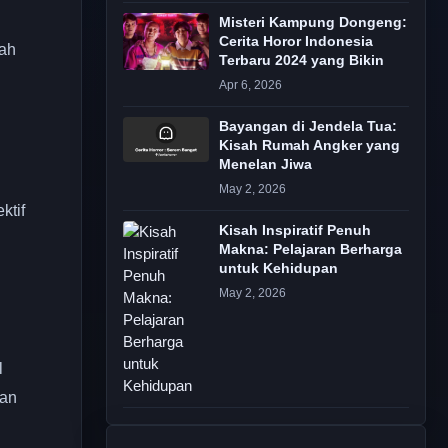
Misteri Kampung Dongeng:
Cerita Horor Indonesia
sah
Terbaru 2024 yang Bikin
Apr 6, 2026
Bayangan di Jendela Tua:
Kisah Rumah Angker yang
Menelan Jiwa
May 2, 2026
ktif
Kisah Inspiratif Penuh
Makna: Pelajaran Berharga
untuk Kehidupan
May 2, 2026
l
dan