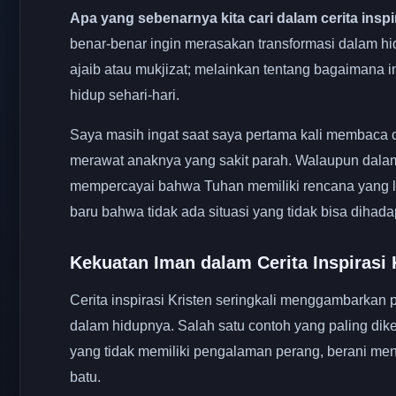
Apa yang sebenarnya kita cari dalam cerita inspi
benar-benar ingin merasakan transformasi dalam hid
ajaib atau mukjizat; melainkan tentang bagaimana
hidup sehari-hari.
Saya masih ingat saat saya pertama kali membaca 
merawat anaknya yang sakit parah. Walaupun dalam 
mempercayai bahwa Tuhan memiliki rencana yang leb
baru bahwa tidak ada situasi yang tidak bisa dihad
Kekuatan Iman dalam Cerita Inspirasi 
Cerita inspirasi Kristen seringkali menggambarka
dalam hidupnya. Salah satu contoh yang paling dik
yang tidak memiliki pengalaman perang, berani m
batu.