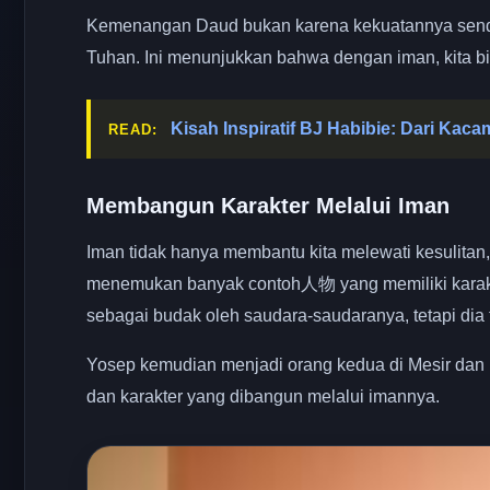
Kemenangan Daud bukan karena kekuatannya sendir
Tuhan. Ini menunjukkan bahwa dengan iman, kita b
Kisah Inspiratif BJ Habibie: Dari Kac
READ:
Membangun Karakter Melalui Iman
Iman tidak hanya membantu kita melewati kesulitan, 
menemukan banyak contoh人物 yang memiliki karakter
sebagai budak oleh saudara-saudaranya, tetapi dia 
Yosep kemudian menjadi orang kedua di Mesir dan
dan karakter yang dibangun melalui imannya.