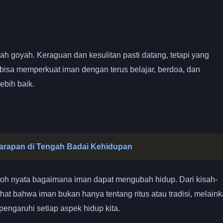
ah goyah. Keraguan dan kesulitan pasti datang, tetapi yang
bisa memperkuat iman dengan terus belajar, berdoa, dan
bih baik.
Harapan di Tengah Badai Kehidupan
ontoh nyata bagaimana iman dapat mengubah hidup. Dari kisah-
lihat bahwa iman bukan hanya tentang ritus atau tradisi, melain
ngaruhi setiap aspek hidup kita.