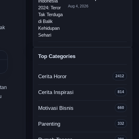
Aug 4, 2026
dak
Top Categories
Cerita Horor
2412
tan
Cerita Inspirasi
814
u
Motivasi Bisnis
660
Parenting
332