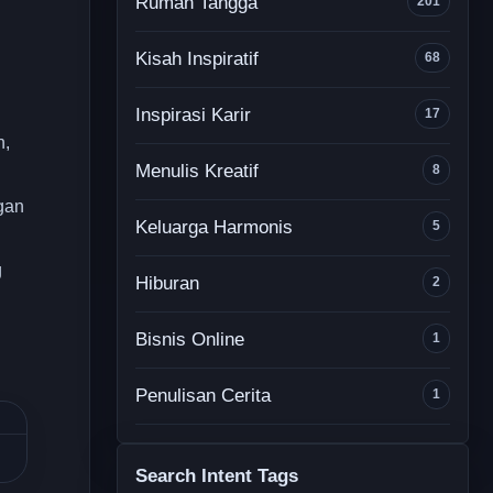
Rumah Tangga
201
Kisah Inspiratif
68
Inspirasi Karir
17
n,
Menulis Kreatif
8
gan
Keluarga Harmonis
5
g
Hiburan
2
Bisnis Online
1
Penulisan Cerita
1
Search Intent Tags