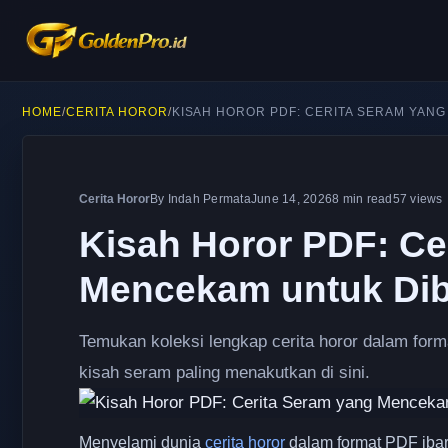
HOME
/
CERITA HOROR
/
KISAH HOROR PDF: CERITA SERAM YAN
Cerita Horor
By Indah Permata
June 14, 2026
8 min read
57 views
Kisah Horor PDF: Ce
Mencekam untuk Di
Temukan koleksi lengkap cerita horor dalam for
kisah seram paling menakutkan di sini.
Menyelami dunia
cerita horor
dalam format PDF ibar