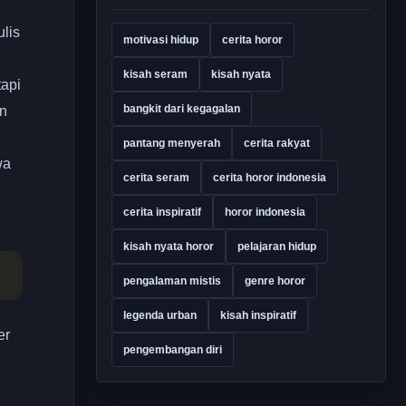
lis
motivasi hidup
cerita horor
kisah seram
kisah nyata
tapi
bangkit dari kegagalan
an
pantang menyerah
cerita rakyat
wa
cerita seram
cerita horor indonesia
cerita inspiratif
horor indonesia
kisah nyata horor
pelajaran hidup
pengalaman mistis
genre horor
legenda urban
kisah inspiratif
er
pengembangan diri