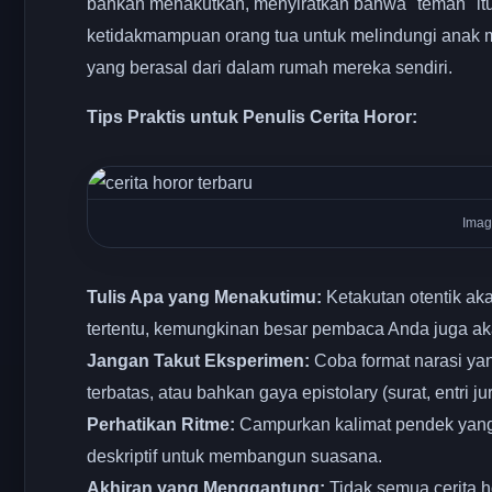
bahkan menakutkan, menyiratkan bahwa "teman" itu
ketidakmampuan orang tua untuk melindungi anak m
yang berasal dari dalam rumah mereka sendiri.
Tips Praktis untuk Penulis Cerita Horor:
Imag
Tulis Apa yang Menakutimu:
Ketakutan otentik ak
tertentu, kemungkinan besar pembaca Anda juga a
Jangan Takut Eksperimen:
Coba format narasi ya
terbatas, atau bahkan gaya epistolary (surat, entri 
Perhatikan Ritme:
Campurkan kalimat pendek yang 
deskriptif untuk membangun suasana.
Akhiran yang Menggantung:
Tidak semua cerita 