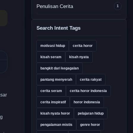
Penulisan Cerita
1
Search Intent Tags
motivasi hidup
cerita horor
kisah seram
kisah nyata
bangkit dari kegagalan
pantang menyerah
cerita rakyat
cerita seram
cerita horor indonesia
asar
cerita inspiratif
horor indonesia
kisah nyata horor
pelajaran hidup
ng
pengalaman mistis
genre horor