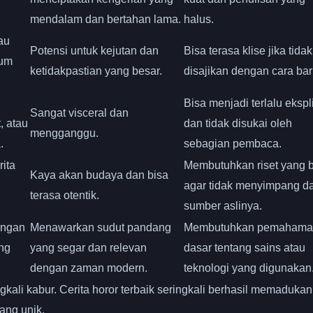
mendalam dan bertahan lama.
halus.
au
Potensi untuk kejutan dan
Bisa terasa klise jika tidak
kum
ketidakpastian yang besar.
disajikan dengan cara bar
Bisa menjadi terlalu ekspli
Sangat visceral dan
, atau
dan tidak disukai oleh
mengganggu.
.
sebagian pembaca.
ita
Membutuhkan riset yang b
Kaya akan budaya dan bisa
agar tidak menyimpang da
terasa otentik.
sumber aslinya.
engan
Menawarkan sudut pandang
Membutuhkan pemahama
ang
yang segar dan relevan
dasar tentang sains atau
dengan zaman modern.
teknologi yang digunakan
ngkali kabur. Cerita horor terbaik seringkali berhasil memadukan
ang unik.