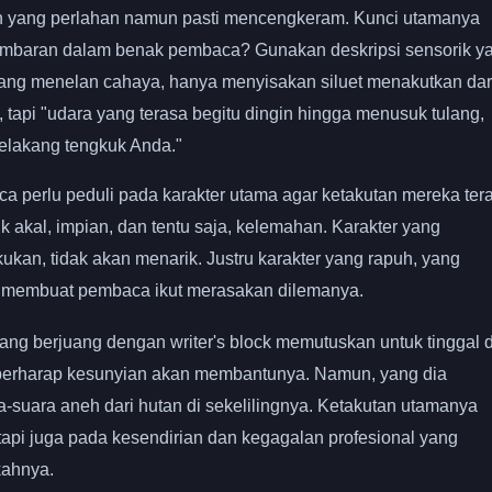
n yang perlahan namun pasti mencengkeram. Kunci utamanya
mbaran dalam benak pembaca? Gunakan deskripsi sensorik y
 yang menelan cahaya, hanya menyisakan siluet menakutkan dar
 tapi "udara yang terasa begitu dingin hingga menusuk tulang,
belakang tengkuk Anda."
 perlu peduli pada karakter utama agar ketakutan mereka ter
 akal, impian, dan tentu saja, kelemahan. Karakter yang
ukan, tidak akan menarik. Justru karakter yang rapuh, yang
n membuat pembaca ikut merasakan dilemanya.
g berjuang dengan writer's block memutuskan untuk tinggal d
ia berharap kesunyian akan membantunya. Namun, yang dia
-suara aneh dari hutan di sekelilingnya. Ketakutan utamanya
tapi juga pada kesendirian dan kegagalan profesional yang
kahnya.