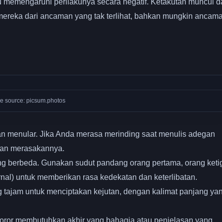
 memengaruhi perilakunya secara negatif. Ketakutan muncul da
ereka dari ancaman yang tak terlihat, bahkan mungkin ancam
e source: picsum.photos
an menular. Jika Anda merasa merinding saat menulis adegan
kan merasakannya.
ng berbeda. Gunakan sudut pandang orang pertama, orang keti
jurnal) untuk memberikan rasa kedekatan dan keterlibatan.
tajam untuk menciptakan kejutan, dengan kalimat panjang ya
horor membutuhkan akhir yang bahagia atau penjelasan yang