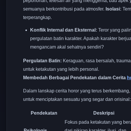
pepohonan, tetesan air yang menggema, bau apek 
semuanya berkontribusi pada atmosfer.
Isolasi:
Temp
terperangkap.
Konflik Internal dan Eksternal:
Teror yang pali
pergulatan batin karakter. Apakah karakter berj
mengancam akal sehatnya sendiri?
Pergulatan Batin:
Keraguan, rasa bersalah, trauma
untuk ketakutan yang lebih personal.
Membedah Berbagai Pendekatan dalam Cerita
h
Dalam lanskap cerita horor yang terus berkembang,
untuk menciptakan sesuatu yang segar dan orisinal:
Pendekatan
Deskripsi
Fokus pada ketakutan yang ber
Psikologis
dari pikiran karakter, ilusi, dan