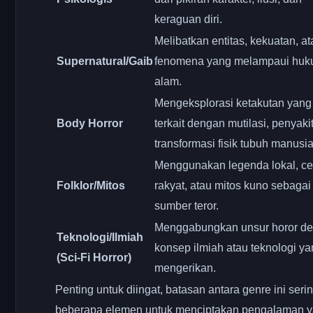
keraguan diri.
Melibatkan entitas, kekuatan, at
Supernatural/Gaib
fenomena yang melampaui hu
alam.
Mengeksplorasi ketakutan yang
Body Horror
terkait dengan mutilasi, penyakit
transformasi fisik tubuh manusia
Menggunakan legenda lokal, cer
Folklor/Mitos
rakyat, atau mitos kuno sebagai
sumber teror.
Menggabungkan unsur horor d
Teknologi/Ilmiah
konsep ilmiah atau teknologi y
(Sci-Fi Horror)
mengerikan.
Penting untuk diingat, batasan antara genre ini seri
beberapa elemen untuk menciptakan pengalaman y