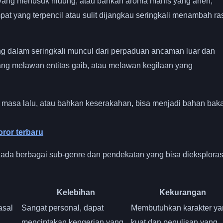
yang menusuk hidung, atau bahkan aroma manis yang aneh,
at yang terpencil atau sulit dijangkau seringkali menambah ra
ng dalam seringkali muncul dari perpaduan ancaman luar dan
uang melawan entitas gaib, atau melawan kegilaan yang
 masa lalu, atau bahkan keserakahan, bisa menjadi bahan bak
oror terbaru
 ada berbagai sub-genre dan pendekatan yang bisa dieksploras
Kelebihan
Kekurangan
asal
Sangat personal, dapat
Membutuhkan karakter ya
menciptakan kengerian yang
kuat dan penulisan yang