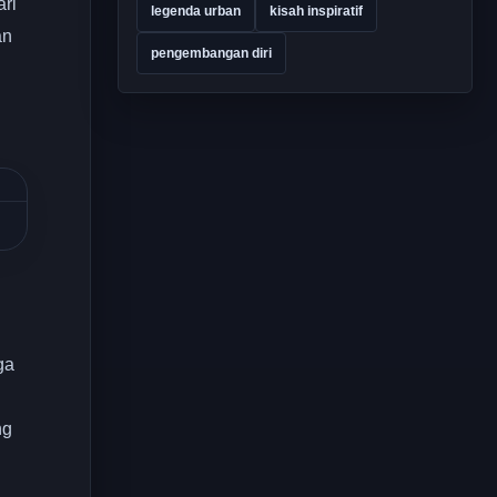
ri
legenda urban
kisah inspiratif
an
pengembangan diri
ga
ng