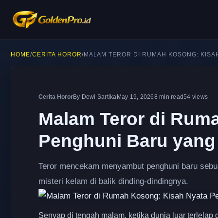
HOME
/
CERITA HOROR
/
MALAM TEROR DI RUMAH KOSONG: KISAH
Cerita Horor
By Dewi Sartika
May 19, 2026
8 min read
54 views
Malam Teror di Rum
Penghuni Baru yang
Teror mencekam menyambut penghuni baru sebuah
misteri kelam di balik dinding-dindingnya.
Senyap di tengah malam, ketika dunia luar terlelap 