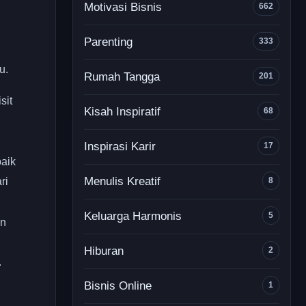
Motivasi Bisnis
662
Parenting
333
u.
Rumah Tangga
201
sit
Kisah Inspiratif
68
Inspirasi Karir
17
aik
Menulis Kreatif
ri
8
Keluarga Harmonis
5
n
Hiburan
2
.
Bisnis Online
1