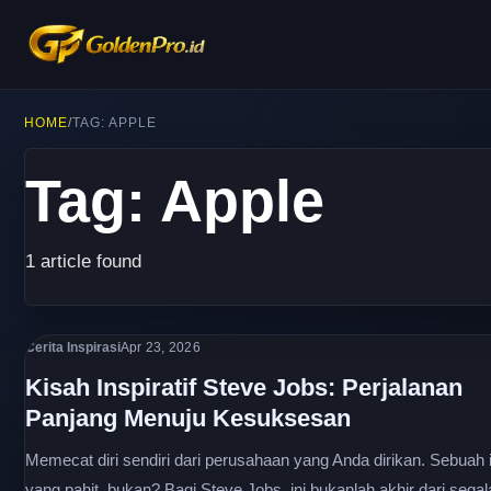
HOME
/
TAG: APPLE
Tag: Apple
1 article found
Cerita Inspirasi
Apr 23, 2026
Kisah Inspiratif Steve Jobs: Perjalanan
Panjang Menuju Kesuksesan
Memecat diri sendiri dari perusahaan yang Anda dirikan. Sebuah i
yang pahit, bukan? Bagi Steve Jobs, ini bukanlah akhir dari sega