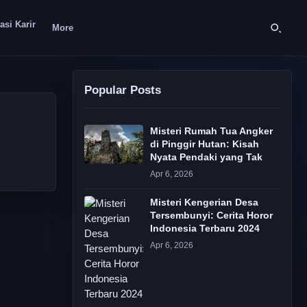
asi Karir
More
Popular Posts
Misteri Rumah Tua Angker
di Pinggir Hutan: Kisah
Nyata Pendaki yang Tak
Apr 6, 2026
Misteri Kengerian Desa
Tersembunyi: Cerita Horor
Indonesia Terbaru 2024
Apr 6, 2026