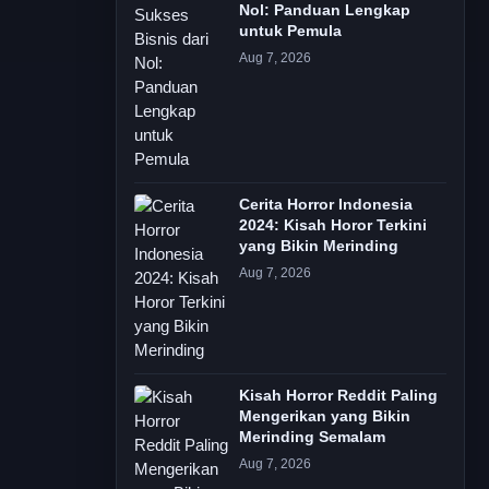
Nol: Panduan Lengkap
untuk Pemula
Aug 7, 2026
Cerita Horror Indonesia
2024: Kisah Horor Terkini
yang Bikin Merinding
Aug 7, 2026
Kisah Horror Reddit Paling
Mengerikan yang Bikin
Merinding Semalam
Aug 7, 2026