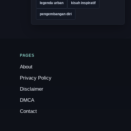
legenda urban
kisah inspiratif
pengembangan diri
PAGES
About
Privacy Policy
Disclaimer
DMCA
Contact