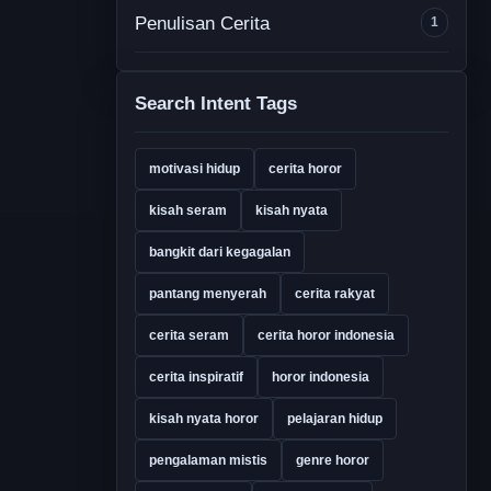
Penulisan Cerita
1
Search Intent Tags
motivasi hidup
cerita horor
kisah seram
kisah nyata
bangkit dari kegagalan
pantang menyerah
cerita rakyat
cerita seram
cerita horor indonesia
cerita inspiratif
horor indonesia
kisah nyata horor
pelajaran hidup
pengalaman mistis
genre horor