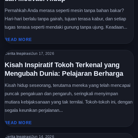
Pernahkah Anda merasa seperti mesin tanpa bahan bakar?
Hari-hari berlalu tanpa gairah, tujuan terasa kabur, dan setiap
tugas terasa seperti mendaki gunung tanpa ujung. Keadaan...
READ MORE
Cerita Inspirasi
Jun 17, 2026
Kisah Inspiratif Tokoh Terkenal yang
Mengubah Dunia: Pelajaran Berharga
Kisah hidup seseorang, terutama mereka yang telah mencapai
puncak pengakuan dan pengaruh, seringkali menyimpan
mutiara kebijaksanaan yang tak ternilai. Tokoh-tokoh ini, dengan
segala keunikan perjalanan...
READ MORE
Cerita Inspirasi
Jun 14, 2026