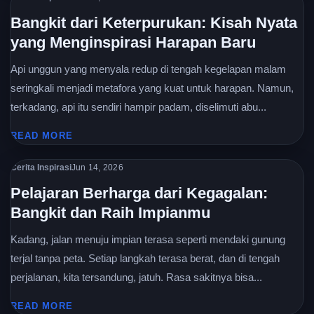
Bangkit dari Keterpurukan: Kisah Nyata
yang Menginspirasi Harapan Baru
Api unggun yang menyala redup di tengah kegelapan malam
seringkali menjadi metafora yang kuat untuk harapan. Namun,
terkadang, api itu sendiri hampir padam, diselimuti abu...
READ MORE
Cerita Inspirasi
Jun 14, 2026
Pelajaran Berharga dari Kegagalan:
Bangkit dan Raih Impianmu
Kadang, jalan menuju impian terasa seperti mendaki gunung
terjal tanpa peta. Setiap langkah terasa berat, dan di tengah
perjalanan, kita tersandung, jatuh. Rasa sakitnya bisa...
READ MORE