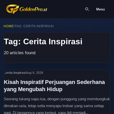
Menu
HOME
/
TAG: CERITA INSPIRASI
Tag: Cerita Inspirasi
20 articles found
Cerita Inspirasi
Aug 6, 2026
Kisah Inspiratif Perjuangan Sederhana
yang Mengubah Hidup
Seorang tukang sapu tua, dengan punggung yang membungkuk
dimakan usia, tetap setia menyapu trotoar yang sama setiap
pagi. Di tangannya yang keriput, sapu lidi menjadi...