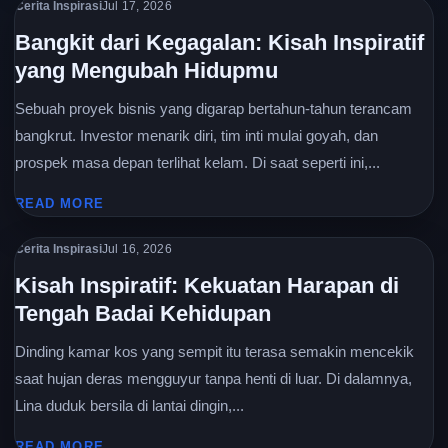
Cerita Inspirasi
Jul 17, 2026
Bangkit dari Kegagalan: Kisah Inspiratif
yang Mengubah Hidupmu
Sebuah proyek bisnis yang digarap bertahun-tahun terancam
bangkrut. Investor menarik diri, tim inti mulai goyah, dan
prospek masa depan terlihat kelam. Di saat seperti ini,...
READ MORE
Cerita Inspirasi
Jul 16, 2026
Kisah Inspiratif: Kekuatan Harapan di
Tengah Badai Kehidupan
Dinding kamar kos yang sempit itu terasa semakin mencekik
saat hujan deras mengguyur tanpa henti di luar. Di dalamnya,
Lina duduk bersila di lantai dingin,...
READ MORE