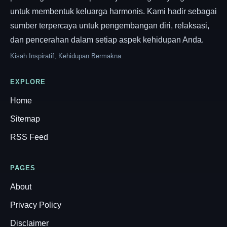
untuk membentuk keluarga harmonis. Kami hadir sebagai
sumber terpercaya untuk pengembangan diri, relaksasi,
dan pencerahan dalam setiap aspek kehidupan Anda.
Kisah Inspiratif, Kehidupan Bermakna.
EXPLORE
Home
Sitemap
RSS Feed
PAGES
About
Privacy Policy
Disclaimer