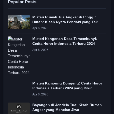
Popular Posts
Misteri Rumah Tua Angker di Pinggir
Hutan: Kisah Nyata Pendaki yang Tak
Apr 6, 2026
Misteri Kengerian Desa Tersembunyi:
Cerita Horor Indonesia Terbaru 2024
Apr 6, 2026
Misteri Kampung Dongeng: Cerita Horor
Indonesia Terbaru 2024 yang Bikin
Apr 6, 2026
Bayangan di Jendela Tua: Kisah Rumah
Angker yang Menelan Jiwa