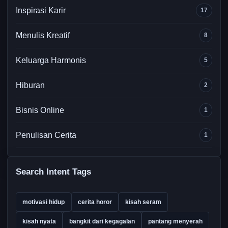
Inspirasi Karir
17
Menulis Kreatif
8
Keluarga Harmonis
5
Hiburan
2
Bisnis Online
1
Penulisan Cerita
1
Search Intent Tags
motivasi hidup
cerita horor
kisah seram
kisah nyata
bangkit dari kegagalan
pantang menyerah