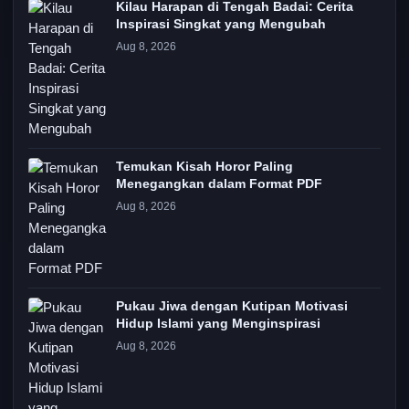
Kilau Harapan di Tengah Badai: Cerita
Inspirasi Singkat yang Mengubah
Aug 8, 2026
Temukan Kisah Horor Paling
Menegangkan dalam Format PDF
Aug 8, 2026
Pukau Jiwa dengan Kutipan Motivasi
Hidup Islami yang Menginspirasi
Aug 8, 2026