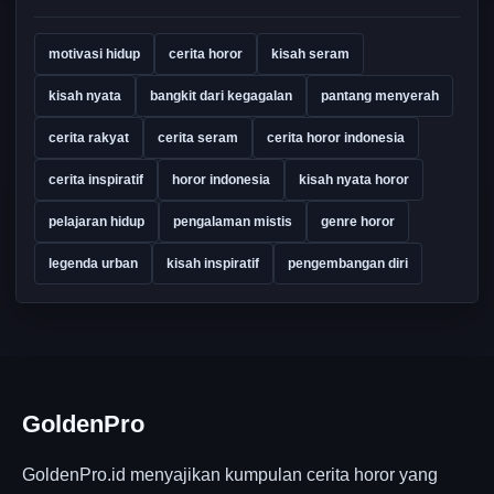
motivasi hidup
cerita horor
kisah seram
kisah nyata
bangkit dari kegagalan
pantang menyerah
cerita rakyat
cerita seram
cerita horor indonesia
cerita inspiratif
horor indonesia
kisah nyata horor
pelajaran hidup
pengalaman mistis
genre horor
legenda urban
kisah inspiratif
pengembangan diri
GoldenPro
GoldenPro.id menyajikan kumpulan cerita horor yang