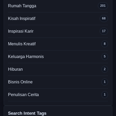
Rumah Tangga
201
Kisah Inspiratif
68
Inspirasi Karir
17
Menulis Kreatif
8
Keluarga Harmonis
5
Hiburan
2
Bisnis Online
1
Penulisan Cerita
1
Search Intent Tags