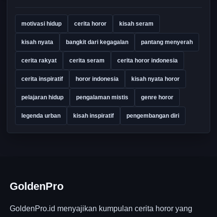
motivasi hidup
cerita horor
kisah seram
kisah nyata
bangkit dari kegagalan
pantang menyerah
cerita rakyat
cerita seram
cerita horor indonesia
cerita inspiratif
horor indonesia
kisah nyata horor
pelajaran hidup
pengalaman mistis
genre horor
legenda urban
kisah inspiratif
pengembangan diri
GoldenPro
GoldenPro.id menyajikan kumpulan cerita horor yang