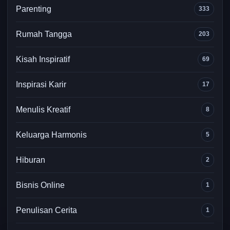
Parenting
333
Rumah Tangga
203
Kisah Inspiratif
69
Inspirasi Karir
17
Menulis Kreatif
8
Keluarga Harmonis
5
Hiburan
2
Bisnis Online
1
Penulisan Cerita
1