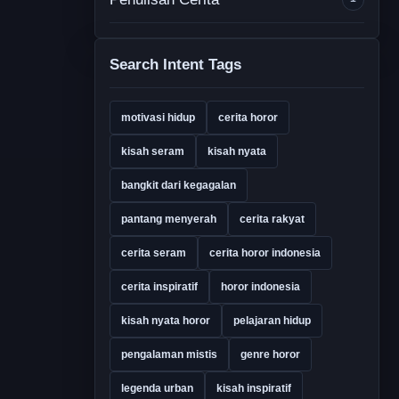
Search Intent Tags
motivasi hidup
cerita horor
kisah seram
kisah nyata
bangkit dari kegagalan
pantang menyerah
cerita rakyat
cerita seram
cerita horor indonesia
cerita inspiratif
horor indonesia
kisah nyata horor
pelajaran hidup
pengalaman mistis
genre horor
legenda urban
kisah inspiratif