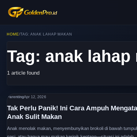
HOME
/
TAG: ANAK LAHAP MAKAN
Tag: anak lahap
1 article found
Parenting
Apr 12, 2026
Tak Perlu Panik! Ini Cara Ampuh Mengata
Anak Sulit Makan
Anak menolak makan, menyembunyikan brokoli di bawah tumpu
nasi, atau hanya mau makan keripik kentang—situasi ini adalah