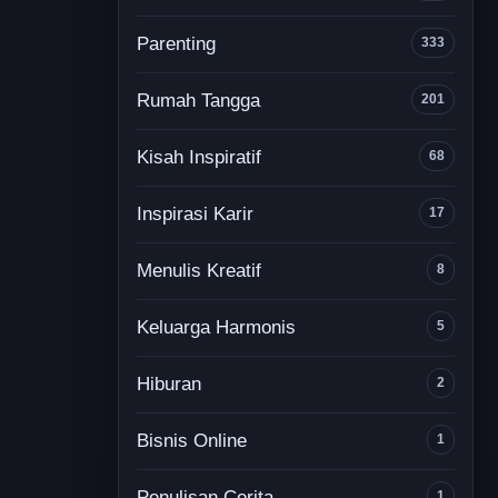
Parenting
333
Rumah Tangga
201
Kisah Inspiratif
68
Inspirasi Karir
17
Menulis Kreatif
8
Keluarga Harmonis
5
Hiburan
2
Bisnis Online
1
Penulisan Cerita
1