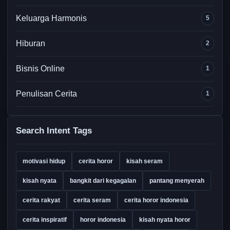
Keluarga Harmonis
5
Hiburan
2
Bisnis Online
1
Penulisan Cerita
1
Search Intent Tags
motivasi hidup
cerita horor
kisah seram
kisah nyata
bangkit dari kegagalan
pantang menyerah
cerita rakyat
cerita seram
cerita horor indonesia
cerita inspiratif
horor indonesia
kisah nyata horor