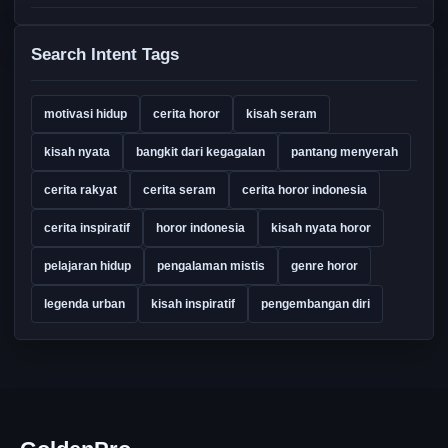
Search Intent Tags
motivasi hidup
cerita horor
kisah seram
kisah nyata
bangkit dari kegagalan
pantang menyerah
cerita rakyat
cerita seram
cerita horor indonesia
cerita inspiratif
horor indonesia
kisah nyata horor
pelajaran hidup
pengalaman mistis
genre horor
legenda urban
kisah inspiratif
pengembangan diri