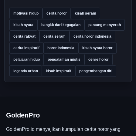
motivasi hidup
cerita horor
kisah seram
kisah nyata
bangkit dari kegagalan
pantang menyerah
cerita rakyat
cerita seram
cerita horor indonesia
cerita inspiratif
horor indonesia
kisah nyata horor
pelajaran hidup
pengalaman mistis
genre horor
legenda urban
kisah inspiratif
pengembangan diri
GoldenPro
GoldenPro.id menyajikan kumpulan cerita horor yang