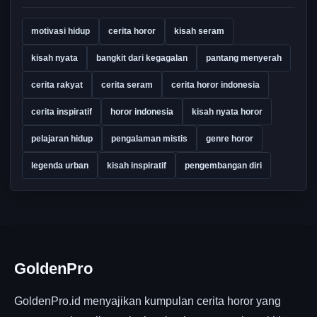
motivasi hidup
cerita horor
kisah seram
kisah nyata
bangkit dari kegagalan
pantang menyerah
cerita rakyat
cerita seram
cerita horor indonesia
cerita inspiratif
horor indonesia
kisah nyata horor
pelajaran hidup
pengalaman mistis
genre horor
legenda urban
kisah inspiratif
pengembangan diri
GoldenPro
GoldenPro.id menyajikan kumpulan cerita horor yang