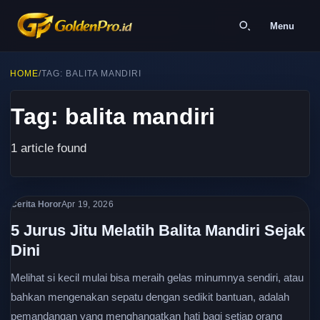
Menu
HOME
/
TAG: BALITA MANDIRI
Tag: balita mandiri
1 article found
Cerita Horor
Apr 19, 2026
5 Jurus Jitu Melatih Balita Mandiri Sejak
Dini
Melihat si kecil mulai bisa meraih gelas minumnya sendiri, atau
bahkan mengenakan sepatu dengan sedikit bantuan, adalah
pemandangan yang menghangatkan hati bagi setiap orang