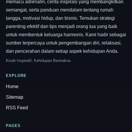
memacu adrenalin, cerita inspirasi yang membangkitkan
semangat, serta panduan mendalam tentang rumah
tangga, motivasi hidup, dan bisnis. Temukan strategi
parenting efektif dan tips menjadi orang tua yang baik
untuk membentuk keluarga harmonis. Kami hadir sebagai
sumber terpercaya untuk pengembangan diri, relaksasi,
dan pencerahan dalam setiap aspek kehidupan Anda.
Kisah Inspiratif, Kehidupan Bermakna.
EXPLORE
Home
Sitemap
RSS Feed
PAGES