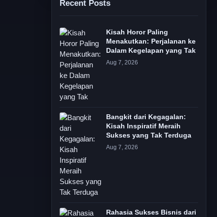
Recent Posts
Kisah Horor Paling
Menakutkan: Perjalanan ke
Dalam Kegelapan yang Tak
Aug 7, 2026
Bangkit dari Kegagalan:
Kisah Inspiratif Meraih
Sukses yang Tak Terduga
Aug 7, 2026
Rahasia Sukses Bisnis dari