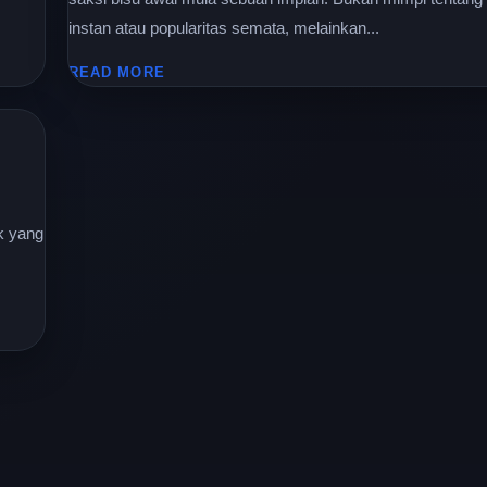
instan atau popularitas semata, melainkan...
READ MORE
ik yang