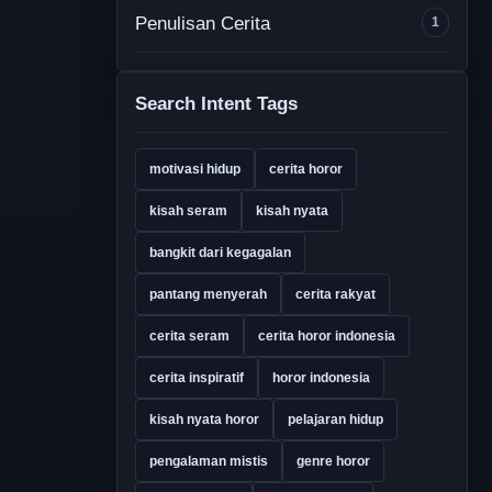
Penulisan Cerita
1
Search Intent Tags
motivasi hidup
cerita horor
kisah seram
kisah nyata
bangkit dari kegagalan
pantang menyerah
cerita rakyat
cerita seram
cerita horor indonesia
cerita inspiratif
horor indonesia
kisah nyata horor
pelajaran hidup
pengalaman mistis
genre horor