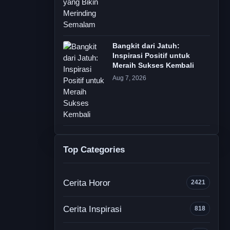
Bangkit dari Jatuh:
Inspirasi Positif untuk
Meraih Sukses Kembali
Aug 7, 2026
Top Categories
Cerita Horor
2421
Cerita Inspirasi
818