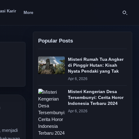
asi Karir
More
Popular Posts
Misteri Rumah Tua Angker
di Pinggir Hutan: Kisah
Nyata Pendaki yang Tak
Apr 6, 2026
Misteri Kengerian Desa
Tersembunyi: Cerita Horor
Indonesia Terbaru 2024
Apr 6, 2026
, menjadi
g kekayaan