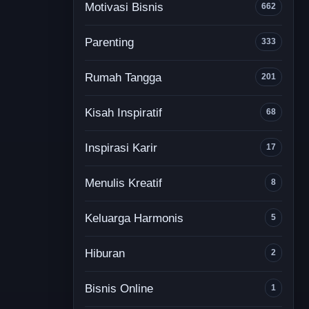
Motivasi Bisnis
662
Parenting
333
Rumah Tangga
201
Kisah Inspiratif
68
Inspirasi Karir
17
Menulis Kreatif
8
Keluarga Harmonis
5
Hiburan
2
Bisnis Online
1