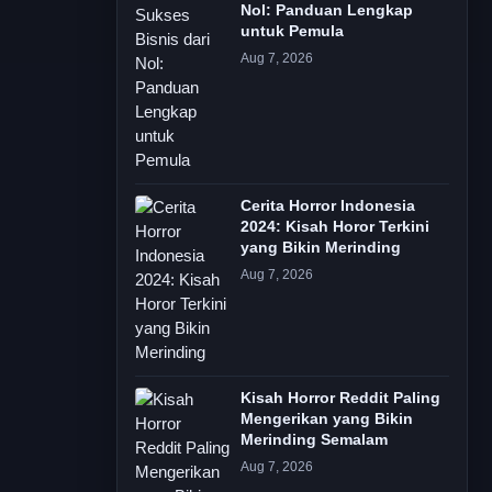
Nol: Panduan Lengkap
untuk Pemula
Aug 7, 2026
Cerita Horror Indonesia
2024: Kisah Horor Terkini
yang Bikin Merinding
Aug 7, 2026
Kisah Horror Reddit Paling
Mengerikan yang Bikin
Merinding Semalam
Aug 7, 2026