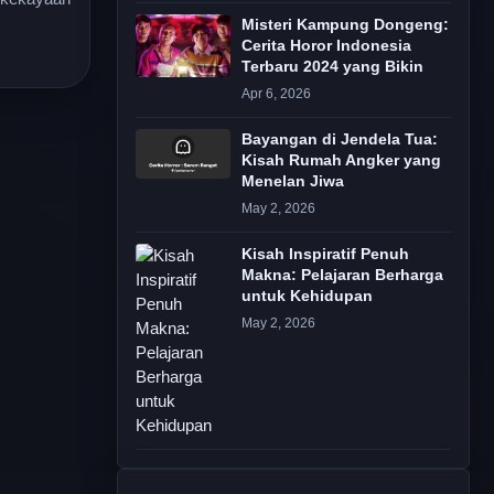
Misteri Kampung Dongeng:
Cerita Horor Indonesia
Terbaru 2024 yang Bikin
Apr 6, 2026
Bayangan di Jendela Tua:
Kisah Rumah Angker yang
Menelan Jiwa
May 2, 2026
Kisah Inspiratif Penuh
Makna: Pelajaran Berharga
untuk Kehidupan
May 2, 2026