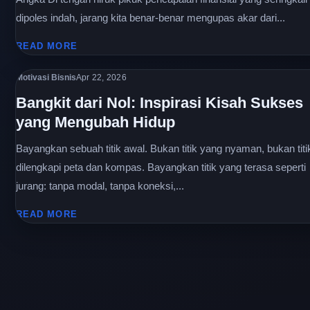
dipoles indah, jarang kita benar-benar mengupas akar dari...
READ MORE
Motivasi Bisnis
Apr 22, 2026
Bangkit dari Nol: Inspirasi Kisah Sukses
yang Mengubah Hidup
Bayangkan sebuah titik awal. Bukan titik yang nyaman, bukan tit
dilengkapi peta dan kompas. Bayangkan titik yang terasa seperti
jurang: tanpa modal, tanpa koneksi,...
READ MORE