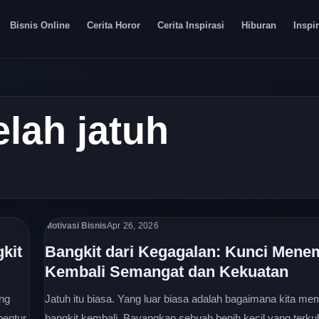
Bisnis Online
Cerita Horor
Cerita Inspirasi
Hiburan
Inspir
elah jatuh
Motivasi Bisnis
Apr 26, 2026
kit
Bangkit dari Kegagalan: Kunci Men
Kembali Semangat dan Kekuatan
ang
Jatuh itu biasa. Yang luar biasa adalah bagaimana kita mem
bentur,
bangkit kembali. Bayangkan sebuah benih kecil yang terk