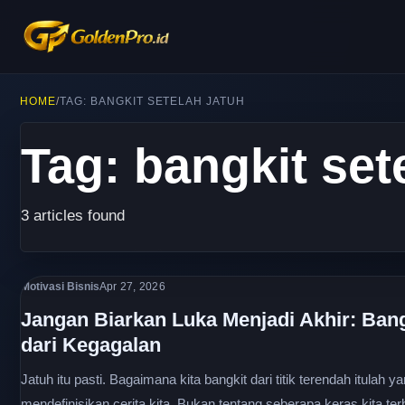
HOME
/
TAG: BANGKIT SETELAH JATUH
Tag: bangkit set
3 articles found
Motivasi Bisnis
Apr 27, 2026
Jangan Biarkan Luka Menjadi Akhir: Bang
dari Kegagalan
Jatuh itu pasti. Bagaimana kita bangkit dari titik terendah itulah y
mendefinisikan cerita kita. Bukan tentang seberapa keras kita ter