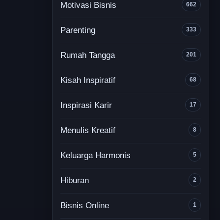
Motivasi Bisnis
662
Parenting
333
Rumah Tangga
201
Kisah Inspiratif
68
Inspirasi Karir
17
Menulis Kreatif
8
Keluarga Harmonis
5
Hiburan
2
Bisnis Online
1