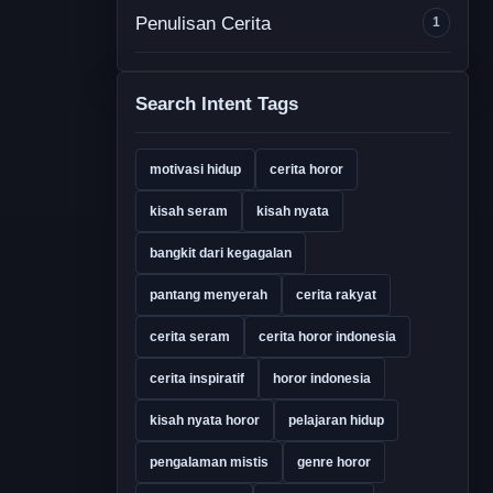
Penulisan Cerita
1
Search Intent Tags
motivasi hidup
cerita horor
kisah seram
kisah nyata
bangkit dari kegagalan
pantang menyerah
cerita rakyat
cerita seram
cerita horor indonesia
cerita inspiratif
horor indonesia
kisah nyata horor
pelajaran hidup
pengalaman mistis
genre horor