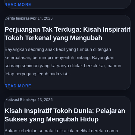
READ MORE
Cerita Inspirasi
Apr 14, 2026
Perjuangan Tak Terduga: Kisah Inspiratif
Tokoh Terkenal yang Mengubah
Bayangkan seorang anak kecil yang tumbuh di tengah
keterbatasan, bermimpi menyentuh bintang. Bayangkan
seorang seniman yang karyanya ditolak berkali-kali, namun
tetap berpegang teguh pada visi...
READ MORE
Motivasi Bisnis
Apr 13, 2026
Kisah Inspiratif Tokoh Dunia: Pelajaran
Sukses yang Mengubah Hidup
Bukan kebetulan semata ketika kita melihat deretan nama