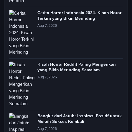
Cerita Horror Indonesia 2024: Kisah Horor
Terkini yang Bikin Merinding
Aug 7, 2026
Kisah Horror Reddit Paling Mengerikan
yang Bikin Merinding Semalam
Aug 7, 2026
Bangkit dari Jatuh: Inspirasi Positif untuk
Meraih Sukses Kembali
Aug 7, 2026