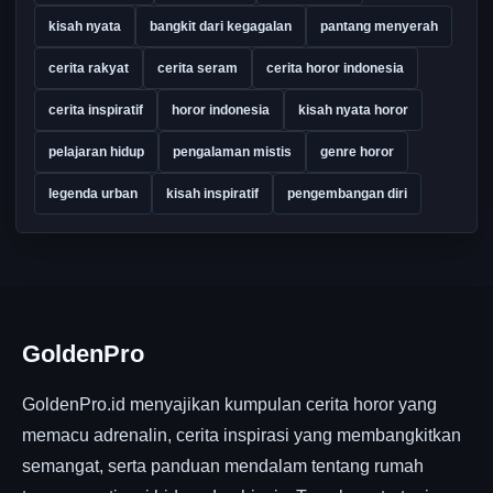
kisah nyata
bangkit dari kegagalan
pantang menyerah
cerita rakyat
cerita seram
cerita horor indonesia
cerita inspiratif
horor indonesia
kisah nyata horor
pelajaran hidup
pengalaman mistis
genre horor
legenda urban
kisah inspiratif
pengembangan diri
GoldenPro
GoldenPro.id menyajikan kumpulan cerita horor yang
memacu adrenalin, cerita inspirasi yang membangkitkan
semangat, serta panduan mendalam tentang rumah