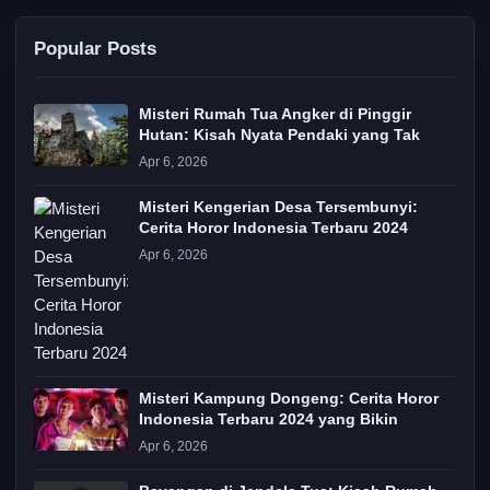
Popular Posts
Misteri Rumah Tua Angker di Pinggir
Hutan: Kisah Nyata Pendaki yang Tak
Apr 6, 2026
Misteri Kengerian Desa Tersembunyi:
Cerita Horor Indonesia Terbaru 2024
Apr 6, 2026
Misteri Kampung Dongeng: Cerita Horor
Indonesia Terbaru 2024 yang Bikin
Apr 6, 2026