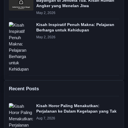
Bayangan di Jendela Tua: Kisah Rumah
Angker yang Menelan Jiwa
May 2, 2026
Kisah Inspiratif Penuh Makna: Pelajaran
Berharga untuk Kehidupan
May 2, 2026
Recent Posts
Kisah Horor Paling Menakutkan:
Perjalanan ke Dalam Kegelapan yang Tak
Aug 7, 2026