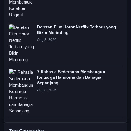
Deretan Film Horor Netflix Terbaru yang
Bikin Merinding
Aug 8, 2026
7 Rahasia Sederhana Membangun
Keluarga Harmonis dan Bahagia
Sepanjang
Aug 8, 2026
Top Categories