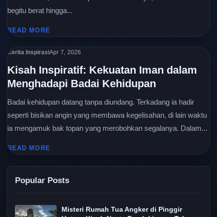
begitu berat hingga...
READ MORE
Cerita Inspirasi
Apr 7, 2026
Kisah Inspiratif: Kekuatan Iman dalam
Menghadapi Badai Kehidupan
Badai kehidupan datang tanpa diundang. Terkadang ia hadir
seperti bisikan angin yang membawa kegelisahan, di lain waktu
ia mengamuk bak topan yang merobohkan segalanya. Dalam...
READ MORE
Popular Posts
Misteri Rumah Tua Angker di Pinggir