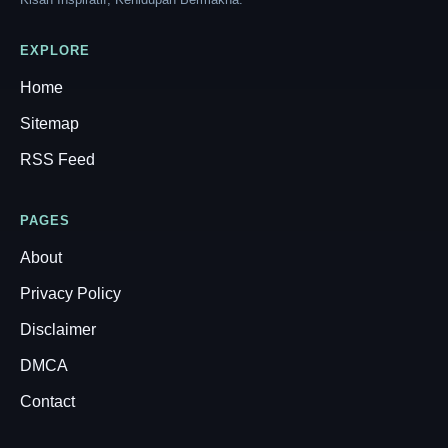
EXPLORE
Home
Sitemap
RSS Feed
PAGES
About
Privacy Policy
Disclaimer
DMCA
Contact