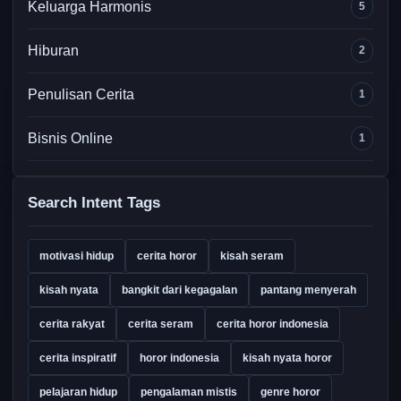
Keluarga Harmonis
5
Hiburan
2
Penulisan Cerita
1
Bisnis Online
1
Search Intent Tags
motivasi hidup
cerita horor
kisah seram
kisah nyata
bangkit dari kegagalan
pantang menyerah
cerita rakyat
cerita seram
cerita horor indonesia
cerita inspiratif
horor indonesia
kisah nyata horor
pelajaran hidup
pengalaman mistis
genre horor