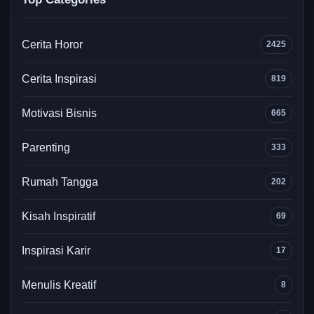
Cerita Horor
2425
Cerita Inspirasi
819
Motivasi Bisnis
665
Parenting
333
Rumah Tangga
202
Kisah Inspiratif
69
Inspirasi Karir
17
Menulis Kreatif
8