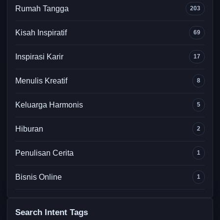
Rumah Tangga
203
Kisah Inspiratif
69
Inspirasi Karir
17
Menulis Kreatif
8
Keluarga Harmonis
5
Hiburan
2
Penulisan Cerita
1
Bisnis Online
1
Search Intent Tags