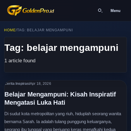
Menu
HOME
/
TAG: BELAJAR MENGAMPUNI
Tag: belajar mengampuni
1 article found
Cerita Inspirasi
Apr 18, 2026
Belajar Mengampuni: Kisah Inspiratif
Mengatasi Luka Hati
Di sudut kota metropolitan yang riuh, hiduplah seorang wanita
bernama Sarah. Ia adalah tulang punggung keluarganya,
seorang ibu tunggal yang berjuang keras menafkahi kedua