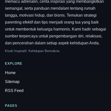
memacu adrenalin, cerita inspirasi yang membangkitkan
semangat, serta panduan mendalam tentang rumah
tangga, motivasi hidup, dan bisnis. Temukan strategi
parenting efektif dan tips menjadi orang tua yang baik
untuk membentuk keluarga harmonis. Kami hadir sebagai
sumber terpercaya untuk pengembangan diri, relaksasi,
dan pencerahan dalam setiap aspek kehidupan Anda.
Kisah Inspiratif, Kehidupan Bermakna.
EXPLORE
Home
Sitemap
RSS Feed
PAGES