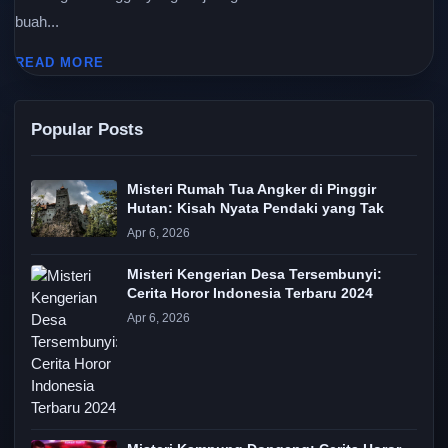
buah...
READ MORE
Popular Posts
Misteri Rumah Tua Angker di Pinggir
Hutan: Kisah Nyata Pendaki yang Tak
Apr 6, 2026
Misteri Kengerian Desa Tersembunyi:
Cerita Horor Indonesia Terbaru 2024
Apr 6, 2026