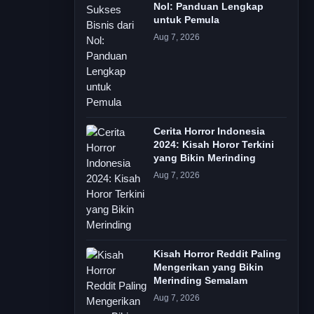
Nol: Panduan Lengkap
untuk Pemula
Aug 7, 2026
Cerita Horror Indonesia
2024: Kisah Horor Terkini
yang Bikin Merinding
Aug 7, 2026
Kisah Horror Reddit Paling
Mengerikan yang Bikin
Merinding Semalam
Aug 7, 2026