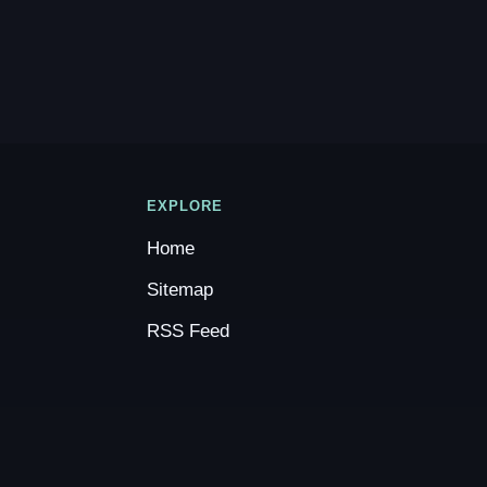
EXPLORE
Home
Sitemap
RSS Feed