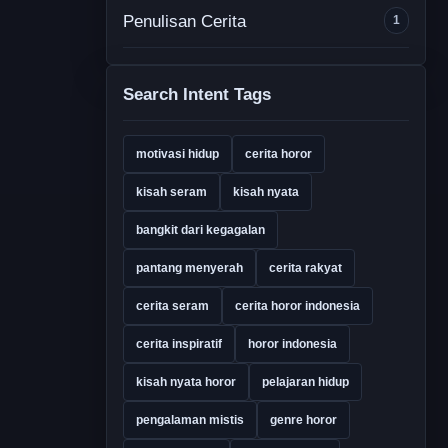
Penulisan Cerita
1
Search Intent Tags
motivasi hidup
cerita horor
kisah seram
kisah nyata
bangkit dari kegagalan
pantang menyerah
cerita rakyat
cerita seram
cerita horor indonesia
cerita inspiratif
horor indonesia
kisah nyata horor
pelajaran hidup
pengalaman mistis
genre horor