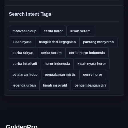
Search Intent Tags
motivasi hidup
cerita horor
kisah seram
kisah nyata
bangkit dari kegagalan
pantang menyerah
cerita rakyat
cerita seram
cerita horor indonesia
cerita inspiratif
horor indonesia
kisah nyata horor
pelajaran hidup
pengalaman mistis
genre horor
legenda urban
kisah inspiratif
pengembangan diri
GoldenPro