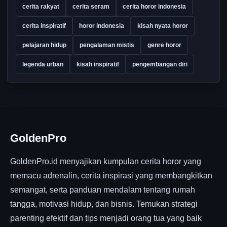
cerita rakyat
cerita seram
cerita horor indonesia
cerita inspiratif
horor indonesia
kisah nyata horor
pelajaran hidup
pengalaman mistis
genre horor
legenda urban
kisah inspiratif
pengembangan diri
GoldenPro
GoldenPro.id menyajikan kumpulan cerita horor yang
memacu adrenalin, cerita inspirasi yang membangkitkan
semangat, serta panduan mendalam tentang rumah
tangga, motivasi hidup, dan bisnis. Temukan strategi
parenting efektif dan tips menjadi orang tua yang baik