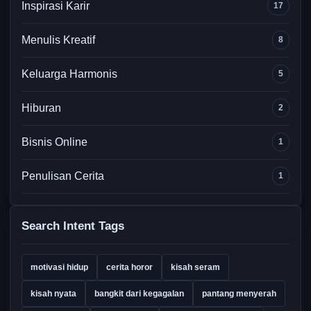
Inspirasi Karir
17
Menulis Kreatif
8
Keluarga Harmonis
5
Hiburan
2
Bisnis Online
1
Penulisan Cerita
1
Search Intent Tags
motivasi hidup
cerita horor
kisah seram
kisah nyata
bangkit dari kegagalan
pantang menyerah