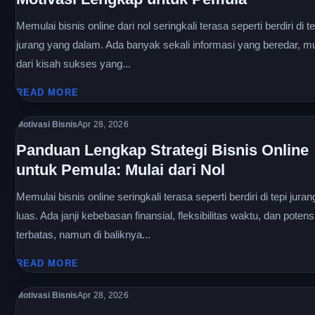
Memulai bisnis online dari nol seringkali terasa seperti berdiri di te
jurang yang dalam. Ada banyak sekali informasi yang beredar, mu
dari kisah sukses yang...
READ MORE
Motivasi Bisnis
Apr 28, 2026
Panduan Lengkap Strategi Bisnis Online
untuk Pemula: Mulai dari Nol
Memulai bisnis online seringkali terasa seperti berdiri di tepi jura
luas. Ada janji kebebasan finansial, fleksibilitas waktu, dan potens
terbatas, namun di baliknya...
READ MORE
Motivasi Bisnis
Apr 28, 2026