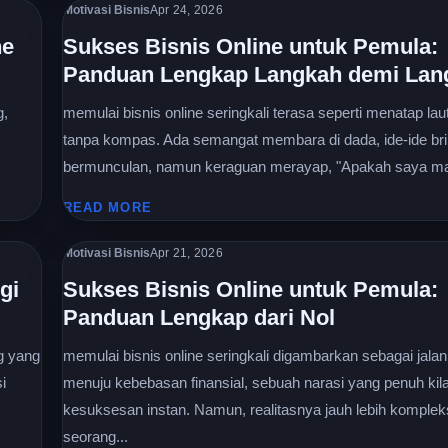
Motivasi Bisnis
Apr 24, 2026
ne
Sukses Bisnis Online untuk Pemula:
Panduan Lengkap Langkah demi Lan
g,
memulai bisnis online seringkali terasa seperti menatap lau
tanpa kompas. Ada semangat membara di dada, ide-ide bri
bermunculan, namun keraguan merayap, "Apakah saya ma
READ MORE
Motivasi Bisnis
Apr 21, 2026
gi
Sukses Bisnis Online untuk Pemula:
Panduan Lengkap dari Nol
ng yang
memulai bisnis online seringkali digambarkan sebagai jalan
i
menuju kebebasan finansial, sebuah narasi yang penuh kil
kesuksesan instan. Namun, realitasnya jauh lebih komplek
seorang...