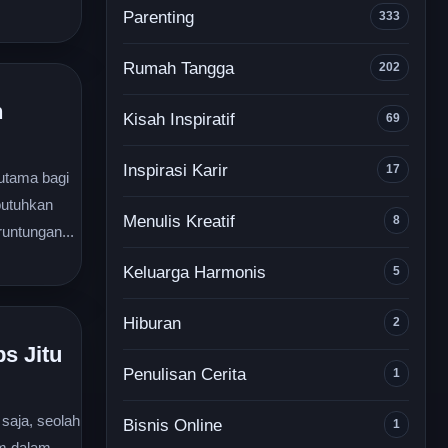
Parenting
333
Rumah Tangga
202
n
Kisah Inspiratif
69
Inspirasi Karir
17
rutama bagi
butuhkan
Menulis Kreatif
8
untungan...
Keluarga Harmonis
5
Hiburan
2
s Jitu
Penulisan Cerita
1
 saja, seolah
Bisnis Online
1
am dalam