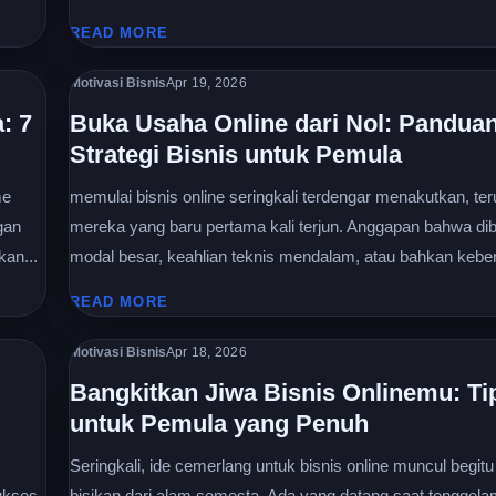
READ MORE
Motivasi Bisnis
Apr 19, 2026
: 7
Buka Usaha Online dari Nol: Pandua
Strategi Bisnis untuk Pemula
me
memulai bisnis online seringkali terdengar menakutkan, te
gan
mereka yang baru pertama kali terjun. Anggapan bahwa di
kan...
modal besar, keahlian teknis mendalam, atau bahkan keber
READ MORE
Motivasi Bisnis
Apr 18, 2026
Bangkitkan Jiwa Bisnis Onlinemu: Tip
untuk Pemula yang Penuh
Seringkali, ide cemerlang untuk bisnis online muncul begitu
ukses
bisikan dari alam semesta. Ada yang datang saat tenggel