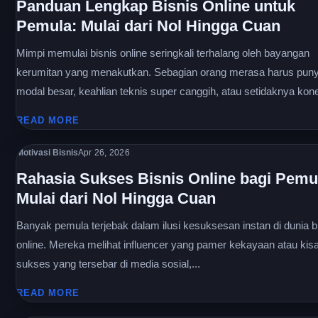
Panduan Lengkap Bisnis Online untuk
Pemula: Mulai dari Nol Hingga Cuan
Mimpi memulai bisnis online seringkali terhalang oleh bayangan
kerumitan yang menakutkan. Sebagian orang merasa harus pun
modal besar, keahlian teknis super canggih, atau setidaknya kone
READ MORE
Motivasi Bisnis
Apr 26, 2026
Rahasia Sukses Bisnis Online bagi Pemu
Mulai dari Nol Hingga Cuan
Banyak pemula terjebak dalam ilusi kesuksesan instan di dunia b
online. Mereka melihat influencer yang pamer kekayaan atau kis
sukses yang tersebar di media sosial,...
READ MORE