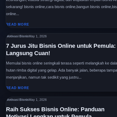
sekarang! bisnis online,cara bisnis online,bangun bisnis online,bis
online...
READ MORE
Motivasi Bisnis
May 1, 2026
7 Jurus Jitu Bisnis Online untuk Pemula:
Langsung Cuan!
Memulai bisnis online seringkali terasa seperti melangkah ke da
hutan rimba digital yang gelap. Ada banyak jalan, beberapa tamp
menjanjikan, namun tak sedikit yang justru...
READ MORE
Motivasi Bisnis
May 1, 2026
Raih Sukses Bisnis Online: Panduan
Motivasi Lengkap untuk Pemula