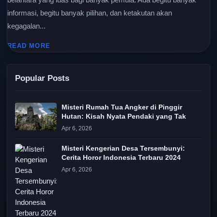
informasi, begitu banyak pilihan, dan ketakutan akan
kegagalan...
READ MORE
Popular Posts
Misteri Rumah Tua Angker di Pinggir
Hutan: Kisah Nyata Pendaki yang Tak
Apr 6, 2026
Misteri Kengerian Desa Tersembunyi:
Cerita Horor Indonesia Terbaru 2024
Apr 6, 2026