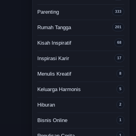
Parenting
333
Rumah Tangga
201
Kisah Inspiratif
68
Inspirasi Karir
17
Menulis Kreatif
8
Keluarga Harmonis
5
Hiburan
2
Bisnis Online
1
Penulisan Cerita
1