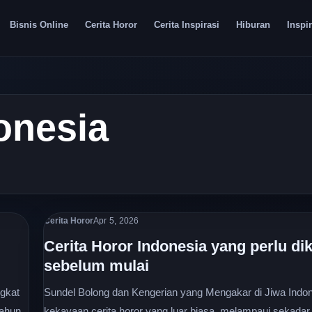
Bisnis Online
Cerita Horor
Cerita Inspirasi
Hiburan
Inspir
onesia
Cerita Horor
Apr 5, 2026
Cerita Horor Indonesia yang perlu di
sebelum mulai
ngkat
Sundel Bolong dan Kengerian yang Mengakar di Jiwa Indo
tahun
kekayaan cerita horor yang luar biasa, melampaui sekada