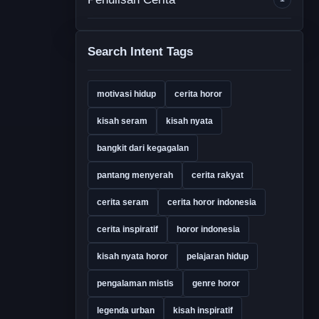
Search Intent Tags
motivasi hidup
cerita horor
kisah seram
kisah nyata
bangkit dari kegagalan
pantang menyerah
cerita rakyat
cerita seram
cerita horor indonesia
cerita inspiratif
horor indonesia
kisah nyata horor
pelajaran hidup
pengalaman mistis
genre horor
legenda urban
kisah inspiratif