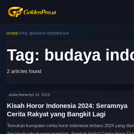
HOME
/
TAG: BUDAYA INDONESIA
Tag: budaya ind
2 articles found
Cerita Horor
Apr 24, 2026
Kisah Horor Indonesia 2024: Seramnya
Cerita Rakyat yang Bangkit Lagi
Temukan kumpulan cerita horor indonesia terbaru 2024 yang dia
dari kisah rakyat menyeramkan. Siapkah Anda? Cerita Horor Di 