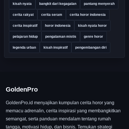
kisah nyata
bangkit dari kegagalan
pantang menyerah
cerita rakyat
cerita seram
cerita horor indonesia
cerita inspiratif
horor indonesia
kisah nyata horor
pelajaran hidup
pengalaman mistis
genre horor
legenda urban
kisah inspiratif
pengembangan diri
GoldenPro
GoldenPro.id menyajikan kumpulan cerita horor yang
memacu adrenalin, cerita inspirasi yang membangkitkan
semangat, serta panduan mendalam tentang rumah
tangga, motivasi hidup, dan bisnis. Temukan strategi