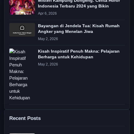
Misteri Kampung Dongeng: Cerita Horor
Indonesia Terbaru 2024 yang Bikin
Apr 6, 2026
Bayangan di Jendela Tua: Kisah Rumah
Angker yang Menelan Jiwa
May 2, 2026
Kisah Inspiratif Penuh Makna: Pelajaran
Berharga untuk Kehidupan
May 2, 2026
Recent Posts