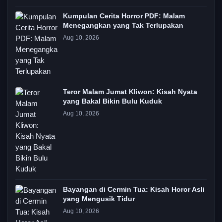
Kumpulan Cerita Horror PDF: Malam
Menegangkan yang Tak Terlupakan
Aug 10, 2026
Teror Malam Jumat Kliwon: Kisah Nyata
yang Bakal Bikin Bulu Kuduk
Aug 10, 2026
Bayangan di Cermin Tua: Kisah Horor Asli
yang Mengusik Tidur
Aug 10, 2026