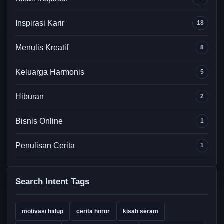
Inspirasi Karir
18
Menulis Kreatif
8
Keluarga Harmonis
5
Hiburan
2
Bisnis Online
1
Penulisan Cerita
1
Search Intent Tags
motivasi hidup
cerita horor
kisah seram