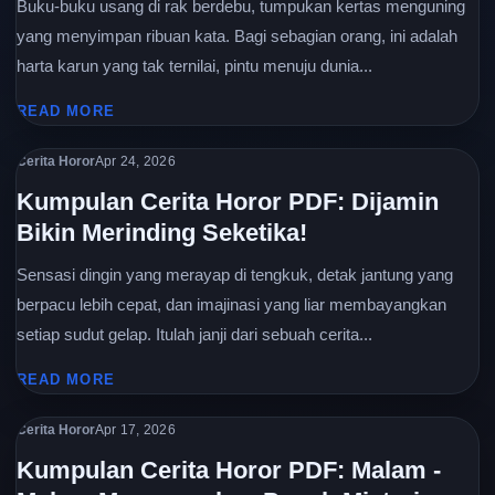
Buku-buku usang di rak berdebu, tumpukan kertas menguning
yang menyimpan ribuan kata. Bagi sebagian orang, ini adalah
harta karun yang tak ternilai, pintu menuju dunia...
READ MORE
Cerita Horor
Apr 24, 2026
Kumpulan Cerita Horor PDF: Dijamin
Bikin Merinding Seketika!
Sensasi dingin yang merayap di tengkuk, detak jantung yang
berpacu lebih cepat, dan imajinasi yang liar membayangkan
setiap sudut gelap. Itulah janji dari sebuah cerita...
READ MORE
Cerita Horor
Apr 17, 2026
Kumpulan Cerita Horor PDF: Malam -