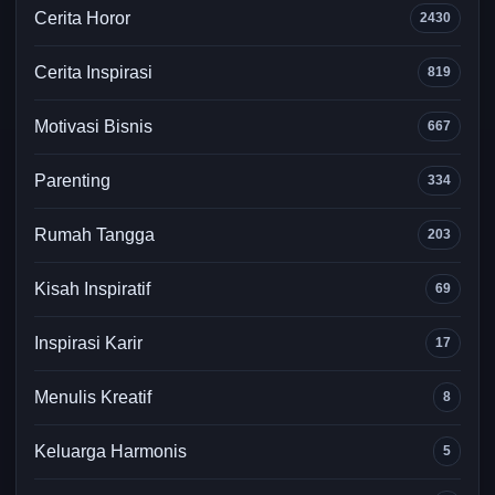
Cerita Horor
2430
Cerita Inspirasi
819
Motivasi Bisnis
667
Parenting
334
Rumah Tangga
203
Kisah Inspiratif
69
Inspirasi Karir
17
Menulis Kreatif
8
Keluarga Harmonis
5