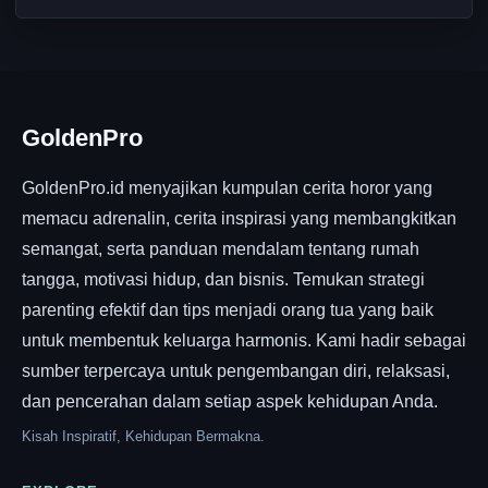
GoldenPro
GoldenPro.id menyajikan kumpulan cerita horor yang
memacu adrenalin, cerita inspirasi yang membangkitkan
semangat, serta panduan mendalam tentang rumah
tangga, motivasi hidup, dan bisnis. Temukan strategi
parenting efektif dan tips menjadi orang tua yang baik
untuk membentuk keluarga harmonis. Kami hadir sebagai
sumber terpercaya untuk pengembangan diri, relaksasi,
dan pencerahan dalam setiap aspek kehidupan Anda.
Kisah Inspiratif, Kehidupan Bermakna.