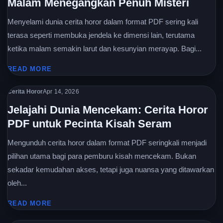
Malam Menegangkan Penuh Misteri
Menyelami dunia cerita horor dalam format PDF sering kali
terasa seperti membuka jendela ke dimensi lain, terutama
ketika malam semakin larut dan kesunyian merayap. Bagi...
READ MORE
Cerita Horor
Apr 14, 2026
Jelajahi Dunia Mencekam: Cerita Horor
PDF untuk Pecinta Kisah Seram
Mengunduh cerita horor dalam format PDF seringkali menjadi
pilihan utama bagi para pemburu kisah mencekam. Bukan
sekadar kemudahan akses, tetapi juga nuansa yang ditawarkan
oleh...
READ MORE