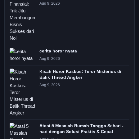
Aug 9, 2026
cerita horor nyata
Aug 9, 2026
Kisah Horor Kaskus: Teror Misterius di
Balik Thread Angker
Aug 9, 2026
Atasi 5 Masalah Rumah Tangga Sehari -
hari dengan Solusi Praktis & Cepat