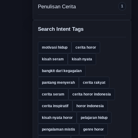
Penulisan Cerita
1
Search Intent Tags
motivasi hidup
cerita horor
kisah seram
kisah nyata
bangkit dari kegagalan
pantang menyerah
cerita rakyat
cerita seram
cerita horor indonesia
cerita inspiratif
horor indonesia
kisah nyata horor
pelajaran hidup
pengalaman mistis
genre horor