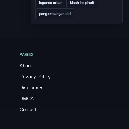
legenda urban
kisah inspiratif
pengembangan diri
PAGES
About
Privacy Policy
Disclaimer
DMCA
Contact