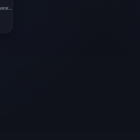
ror...